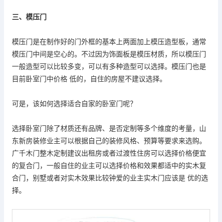
三、
模压门
模压门是在制作好的门外框的基本上两面加上模压造型板，通常
模压门中间是空心的。不过因为饰面板是模压材质，所以模压门
一般造型可以比较多变，可以有多种造型可以选择。模压门也是
目前卧室门中价格 低的，自住的房屋不建议选择。
可是
，该如何
选择适合自
家
的
卧室门
呢？
选择卧室门除了材质还有品牌、是否定制等多个维度的考量，
山
东
新房装修业主可以根据自己的装修风格、预算等要求来选购。
广千木门整木定制
建议出租房或者过渡性住房可以选择价格便宜
的复合门，一般自住的业主可以选择价格和效果都适中的实木复
合门，别墅或者对实木效果比较钟爱的业主实木门应该是 优的选
择。