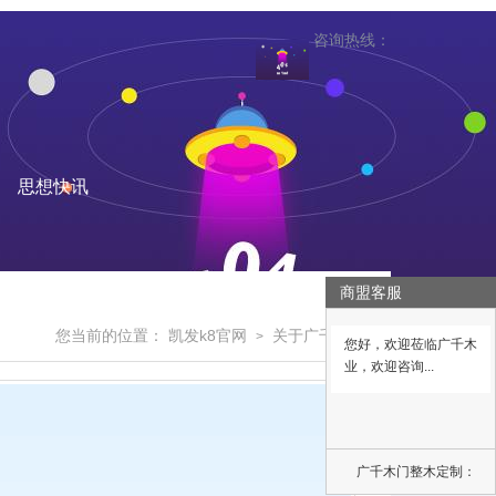
咨询热线：
思想快讯
商盟客服
您当前的位置：
凯发k8官网
关于广千
>
>
您好，欢迎莅临广千木
业，欢迎咨询...
广千木门整木定制：