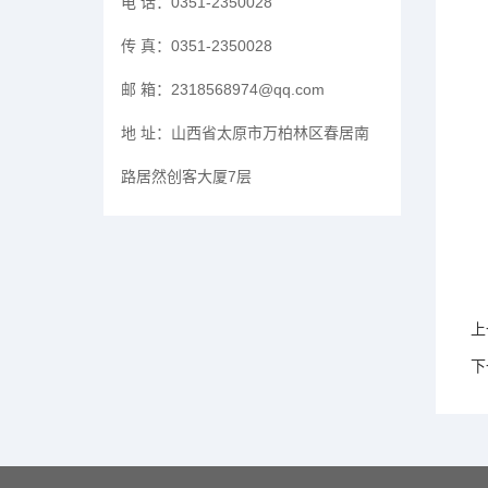
电 话：
0351-2350028
传 真：
0351-2350028
邮 箱：
2318568974@qq.com
地 址：
山西省太原市万柏林区春居南
路居然创客大厦7层
上
下