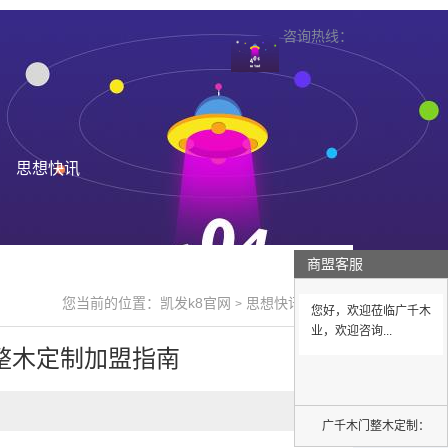
咨询热线：
思想快讯
商盟客服
您当前的位置：
凯发k8官网
思想快讯
>
>
您好，欢迎莅临广千木
业，欢迎咨询...
整木定制加盟指南
广千木门整木定制：