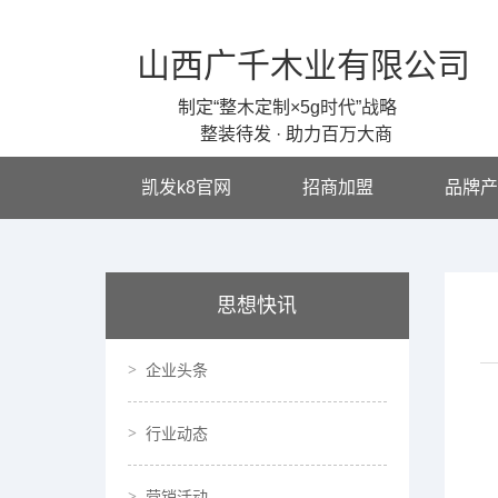
山西广千木业有限公司
制定“整木定制×5g时代”战略
整装待发 · 助力百万大商
凯发k8官网
招商加盟
品牌产
思想快讯
企业头条
行业动态
营销活动