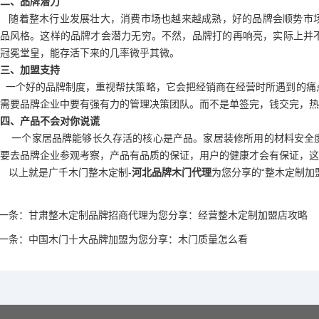
二、品牌潜力
随着整木行业发展壮大，消费市场也越来越成熟，好的品牌会顺势市
品风格。这样的品牌才会潜力无穷。不然，品牌打的再响亮，实际上并
冠冕堂皇，能存活下来的几率微乎其微。
三、加盟支持
一个好的品牌制度，重视帮扶策略，它会把经销商在经营时所遇到的痛
需要品牌企业中要有强有力的管理决策团队。而不是单签完，钱交完，热
四、产品不会对你说谎
一个家居品牌能够长久存活的核心是产品。家居装修所用的材料安全
要去品牌企业参观考察，产品有品质的保证，用户的健康才会有保证，这
以上就是广千木门整木定制-
河北品牌木门代理
为您分享的“整木定制加
一条：
甘肃整木定制品牌招商代理为您分享：经营整木定制加盟店攻略
一条：
中国木门十大品牌加盟为您分享：木门质量怎么看