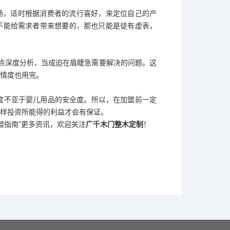
场，适时根据消费者的流行喜好，来定位自己的产
不能给需求者带来想要的，那也只能是徒有虚表，
点深度分析，当成迫在眉睫急需要解决的问题。这
情度也用完。
度不亚于婴儿用品的安全度。所以，在加盟前一定
样投资所能得的利益才会有保证。
盟指南”更多资讯，欢迎关注
广千木门整木定制
！