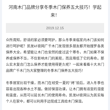
河南木门品牌分享冬季木门保养五大技巧！学起
来！
家装日志
2019.12.15
众所周知，舒适的家
必须要呵护，那么冬季来临室内木门该如何
进行呵护呢？
凯发k8官网
广千木门
发现
很多朋友都开始搜罗各类
保养大全，希望能让木门也安然的度过这个寒冬，木门如果不保
养或保养不当，不仅影响木门的美观，而且降低了它的寿命。那
么实木复合门怎么保养才能使用得更久呢？一起来看看
十大木门
品牌广千木门为大家整理的
冬季木门保养
五大技巧
！
冬季居室比较干燥，而木门在经受一夏的
“烤”验后，进入冬季也
容易出现各种水土不服。做好保湿功课，让木门拥有适宜的湿度
和温度，从而可以延长木门的使用寿命。
凯发k8官网
认为其实每
个人在家中，都可以利用手边现成工具给木门保湿。