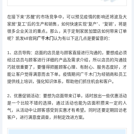
在接下来“苏醒”的市场竞争中，可以预见疫情的影响还将波及大
家居“复工”后的生产和销售，如何快速实现“复产”、“复销”，将是
很多企业关注的重点。那么，关于定制家居加盟店如何带来订单
呢？
凯发k8官网
广千木门
认为有以下这几点是要留意的：
1、店员导购：店面的店员是与顾客直接进行沟通的，要想成必须
经过店员与顾客进行详细的产品及需求介绍，所以店员的沟通技
巧就很重要了，要懂得把握顾客心理、有耐心、服务态度好，才
能让客户觉得满意而去下单。疫情期间广千木门为经销商和员工
提供线上培训，强化知识体系，帮助他们抓住机会和客户。
2、优惠促销活动：要想为店面带来订单，适时放出一些优惠活动
是一个比较不错的选择，通过活动也能为店面积攒来一定的人
气，从活动中让顾客感受到实惠才有希望。同时还要定期回访老
客户，进行满意度调查，并制定改进方案。