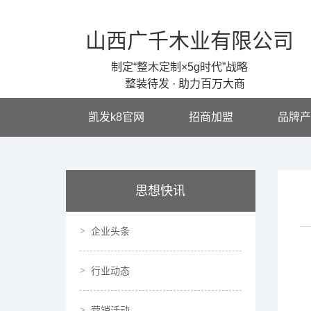
山西广千木业有限公司
制定“整木定制×5g时代”战略
整装待发 · 助力百万大商
凯发k8官网
招商加盟
品牌产
思想快讯
企业头条
行业动态
营销活动