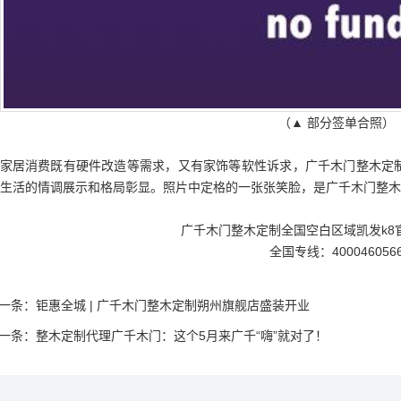
（▲ 部分签单合照）
家居消费既有硬件改造等需求，又有家饰等软性诉求，广千木门整木定
生活的情调展示和格局彰显。照片中定格的一张张笑脸，是广千木门整木
广千木门整木定制全国空白区域
凯发k8
全国专线：400046056
一条：
钜惠全城 | 广千木门整木定制朔州旗舰店盛装开业
一条：
整木定制代理广千木门：这个5月来广千“嗨”就对了！