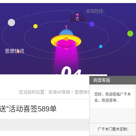
咨询热线：
思想快讯
商盟客服
您当前的位置：
凯发k8官网
思想快讯
>
>
您好，欢迎莅临广千木
业，欢迎咨询...
送”活动喜签589单
广千木门整木定制：