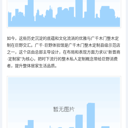
如今，这些历史沉淀的底蕴和文化流淌的优雅与
广千木门
整木定
制在巨野交汇。
广千
·
巨野体验馆是广千木门整木定制县级示范店
之一，这个店由总部主导设计，在布局和表现方面力求以
“
新晋商
·
定制家
”
为核心，把时下流行的整木私人定制概念带给巨野消费
者，提升整体居家生活品质。