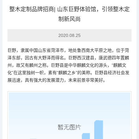
整木定制品牌招商| 山东巨野体验馆，引领整木定
制新风尚
企业头条
2020.08.25
巨野，隶属中国山东省菏泽市，地处鲁西南大平原之地，位于菏
泽东部，因古有大野泽而得名。巨野西汉建县，唐武德四年置麟
州，故又有麟州之称。巨野县是中华麒麟文化的源头，
“
麒麟文
化
”
在这里独树一帜，素有
“
麒麟之乡
”
的美称。巨野县经济社会发
展迅速，具有强大的发展潜力，未来前景非常美好。