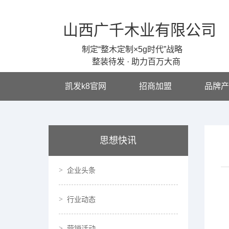
山西广千木业有限公司
制定“整木定制×5g时代”战略
整装待发 · 助力百万大商
凯发k8官网
招商加盟
品牌产
思想快讯
企业头条
行业动态
营销活动