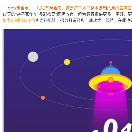
“一份份定金单、一张张签单合影，这是广千木门整木定制八月的圆满答
17天的“亲子家年华 多彩盛宴”圆满收官，但为顾客提供更多、更好
整木定制招商加盟
实力的见证！努力打造经典，成功绝非偶然。在此也