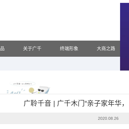
品
关于广千
终端形象
大商之路
广聆千音 | 广千木门“亲子家年华
企业头条
2020.08.26