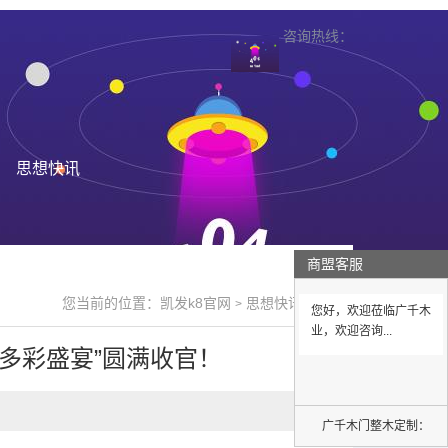
咨询热线：
思想快讯
商盟客服
您当前的位置：
凯发k8官网
思想快讯
>
>
您好，欢迎莅临广千木
业，欢迎咨询...
，多彩盛宴”圆满收官！
广千木门整木定制：