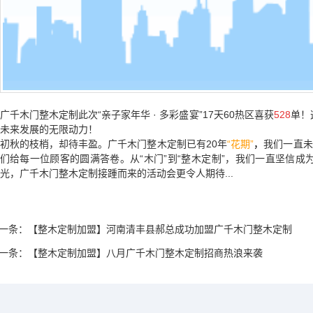
广千木门整木定制此次
“亲子家年华 · 多彩盛宴”17天60热区喜获
528
单！
未来发展的无限动力！
初秋的枝梢，却待丰盈。广千木门整木定制已有
20年
“花期”
，
我们一直未
们给每一位顾客的圆满答卷。从“木门”到“整木定制”，我们一直坚信成
光，广千木门整木定制接踵而来的活动会更令人期待
...
一条：
【整木定制加盟】河南清丰县郝总成功加盟广千木门整木定制
一条：
【整木定制加盟】八月广千木门整木定制招商热浪来袭