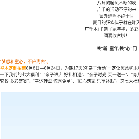
八月的暖风不断的吹
广千的活动不停的来
窗外蝉鸣不绝于耳
夏日的狂欢似乎就在昨
广千木门
“亲子家年华，多彩
圆满收官啦！
唤
“新”童年
,
换“心”门
“梦想和童心，不应离去”。
整木定制招商
8月8日—8月24日，为期17天的“亲子活动”一定让您意
一下我们的七大福利：“亲子进店 好礼相送”、“亲子时光 买一送一”、“育
套餐 多彩盛宴”、“幸运转盘 惊喜免单”、“匠心筑家 乐享补贴”。这七