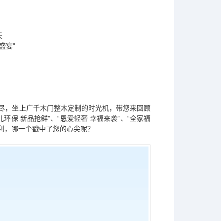
天
盛宴”
犹未尽，坐上广千木门整木定制的时光机，带您来回顾
儿环保 新品抢鲜”、“恩爱轻奢 幸福来袭”、“全家福
大福利，哪一个戳中了您的心尖呢？