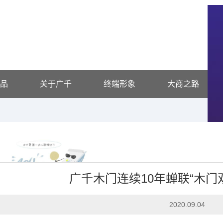
品
关于广千
终端形象
大商之路
广千木门连续10年蝉联“木门
企业头条
2020.09.04