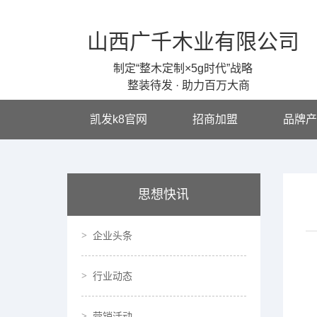
山西广千木业有限公司
制定“整木定制×5g时代”战略
整装待发 · 助力百万大商
凯发k8官网
招商加盟
品牌产
思想快讯
企业头条
行业动态
营销活动