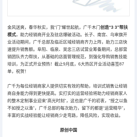
金风送爽，春华秋实，我
“门”耀世起航，广千木门
创造
“3 3”帮扶
模式
，助力经销商开业及驻店爆破活动。长子、南宫、乌审旗开
业活动期间，广千总部及临近区域经销商齐力上阵，助力三店快
速提升销售额。阜阳、临泉、吴忠三店试营业筹备期间，总部营
销团队齐力帮扶，从基础的店面管理规范，到强化导购销售技能
培训，为正式开业预热！截止
9月底，6大热区开业活动喜签87
单，祝贺！
广千为每位经销商家人提供切实有效的帮助，培训式销售让经销
商自身能力得到更快提高。实打实的运营经验将助力经销商家人
的整木定制事业迎来
“高光时刻”，这也是广千的初衷，“授之以鱼
不如授之以渔”，广千总部的每次助力，留下的都是“运营精华”，
丰富的实战经验能让经销商少走弯路，降低风险，实现收益。
原创中国