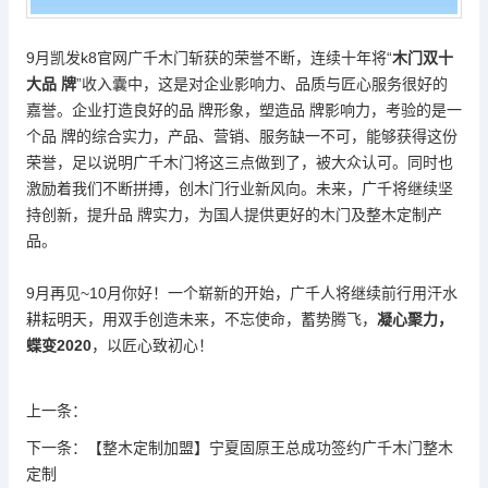
9月
凯发k8官网
广千木门斩获的荣誉不断，连续十年将
“
木门双十
大品 牌
”收入囊中，这是对企业影响力、品质与匠心服务很好的
嘉誉。企业打造良好的品 牌形象，塑造品 牌影响力，考验的是一
个品 牌的综合实力，产品、营销、服务缺一不可，能够获得这份
荣誉，足以说明广千木门将这三点做到了，被大众认可。同时也
激励着我们不断拼搏，创木门行业新风向。未来，广千将继续坚
持创新，提升品 牌实力，为国人提供更好的木门及整木定制产
品。
9月再见~10月你好！一个崭新的开始，广千人将继续前行用汗水
耕耘明天，用双手创造未来，不忘使命，蓄势腾飞，
凝心聚力，
蝶变
2020
，以匠心致初心！
上一条：
下一条：
【整木定制加盟】宁夏固原王总成功签约广千木门整木
定制