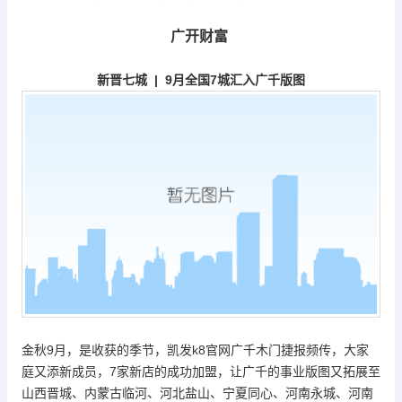
广开财富
新晋七城
| 9
月全国
7
城汇入广千版图
金秋
9月，是收获的季节，
凯发k8官网
广千木门
捷报频传，大家
庭又添新成员，
7家新店的成功加盟，让广千的事业版图又拓展至
山西晋城、内蒙古临河、河北盐山、宁夏同心、河南永城、河南