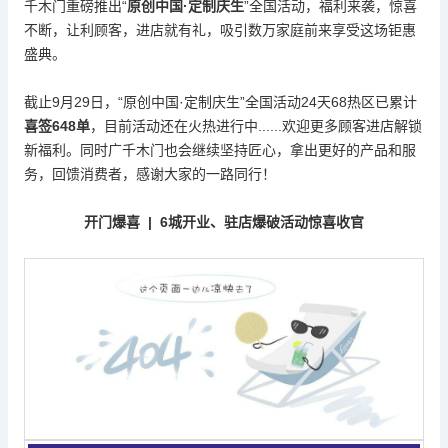
千木门重磅推出
“
原创中国
·定制庆生
”全国活动，福利来袭，惊喜
不断，让利顾客，进店就有礼，吸引数万家庭前来享受这场钜惠
盛典。
截止
9月29日，“原创中国·定制庆生”全国活动24天68热区已累计
喜签
648单
，目前活动还在火热进行中
......欢迎更多顾客进店解锁
新福利。同时广千木门也会继续坚持匠心，拿出更好的产品和服
务，回馈消费者，感谢大家的一路同行！
开门爆喜
| 6
城开业、驻店爆破活动惊喜收官