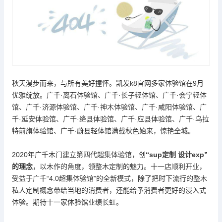
秋天漫步而来，与所有美好撞怀。
凯发k8官网
多家体验馆在
9月
优雅绽放。广千·离石体验馆、广千·长子轻体馆、广千·会宁轻体
馆、广千·济源体验馆、广千·神木体验馆、广千·咸阳体验馆、广
千·延安体验馆、广千·绛县体验馆、广千·应县体验馆、广千·乌拉
特前旗体验馆、广千·蔚县轻体馆满载秋色始来，惊艳全城。
2020年广千木门建立第四代超集体验馆，创
“sup定制 设计exp”
的理念
，以木作的角度，领整木定制的魅力。十一店顺利开业，
受益于广千
“4.0超集体验馆”的全新模式，除了把时下流行的整木
私人定制概念带给当地的消费者，还能给予消费者更好的浸入式
体验。期待十一家体验馆业绩长虹。