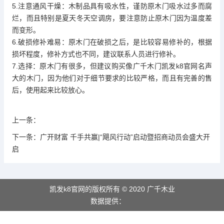
5.
注意通风干燥：木制品具有吸水性，谨防原木门吸水过多而腐
烂，而且特别是夏天冬天空调房，要注意防止原木门因为温度差
而变形。
6.破损修补难易：原木门在破损之后，是比较容易修补的，根据
损坏程度，修补方式也不同，建议联系人员进行修补。
7.选择：原木门有很多，但建议购买像
广千木门
凯发k8官网
名声
大的木门，因为他们对于细节要求的比较严格，而且有完善的售
后，使用起来比较放心。
上一条：
下一条：
广开财富 千手共赢|“飓风行动”启动暨招商动员会盛大开
启
凯发k8官网的版权所有 © 2020 广千木业
数据提供：