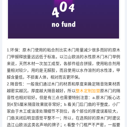
1.环保：原木门使用的粘合剂比实木门用量减少很多而好的原木
门甲醛释放量远远低于标准。以江山欧派的水性原木门木门举例
来说，天然木材一次加工成型，各部件组合拼接，使用粘合剂用
量相对较少，用的是无醛胶，而且使用以水作溶剂的水性漆，甲
醛含量低，不损害人体，相对而言更环保。
2.隔音性：一般我们通过木门的材质和厚度来确定隔音效果材质
越密实越沉，厚度越大隔音越好，所以
整木定制加盟
原木门的隔
音性也相对较好。但是有三点也需要特别注意：a.原木门板心达
到4至5厘米隔音效果就非常好；b.看关门后门扇的平整度，小厂
家由于木工或油漆处理细节不到位，各个部位的厚度误差较大，
门扇关闭后明显感觉平整不一；所以，在选购好的原木门时建议
选江山欧派这类名声响的牌子；c.看整个门框严不严密，一般要