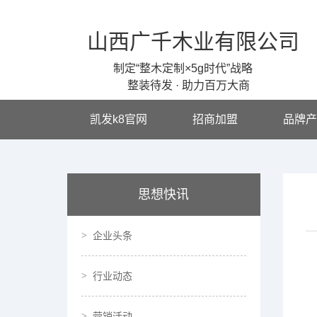
山西广千木业有限公司
制定“整木定制×5g时代”战略
整装待发 · 助力百万大商
凯发k8官网
招商加盟
品牌产
思想快讯
企业头条
行业动态
营销活动