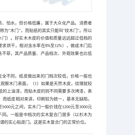
损、怕水，但价格低廉，属于大众化产品。消费者
以称为
“木门”，而贴纸的其实只能叫“纹木门”。所以
木门）。好实木木皮的价值和质量远远超过低档的
要求烘干，相对含水率在
至
），做成木门后
8%
12%
格不菲，其产品质量、产品档次、外观效果也比低
完全不同，纸皮做出来的门档次较低，价格一般也
以观察木门表面，（
1
）如果是天然木皮，纹理就较
纸的上油漆，而贴木皮的则不同需要多次烤漆，表
，而纸皮相对来讲，印刷较为统一，基本无缺陷，
至
元之间，实木门一般价钱在
元至
元
5000
1200
3000
不同。一般是中档次的实木复合门居多（以杉木为
谓的实心贴皮门。这是实木复合门的正常价位。