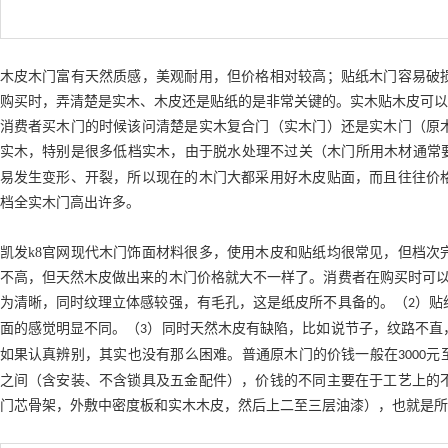
木皮木门富有天然质感，美观耐用，但价格相对较高；贴纸木门容易破
购买时，弄清楚是实木、木皮还是贴纸的是非常关键的。实木贴木皮可
消费者买木门的时候该问清楚是实木复合门（实木门）还是实木门（原
实木，特别是很多低档实木，由于脱水处理不过关（木门所用木材通常
易发生变形、开裂，所以现在的木门大都采用好木皮贴面，而且往往价
档全实木门高出许多。
凯发k8官网
现代木门饰面材料很多，使用木皮和贴纸均很常见，但档次
不高，但天然木皮做出来的木门价格就大不一样了。消费者在购买时可
为清晰，同时纹理立体感较强，有毛孔，这是纸皮所不具备的。（
）贴
2
面的感觉明显不同。（
）同时天然木皮有缺陷，比如说节子，纹路不直
3
如果认真辨别，其实也没有那么困难。普通原木门的价钱一般在
元
3000
之间（含安装、不含锁具及五金配件），价钱的不同主要在于工艺上的
门芯骨架，外敷中密度板和实木木皮，然后上二至三层油漆），也就是所