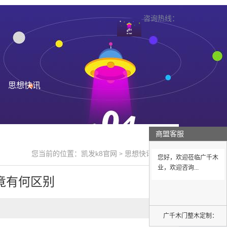
咨询热线：
思想快讯
商盟客服
您当前的位置：
凯发k8官网
思想快讯
>
>
您好，欢迎莅临广千木
业，欢迎咨询...
竟有何区别
广千木门整木定制：