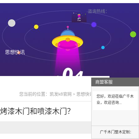
咨询热线：
思想快讯
商盟客服
您当前的位置：
凯发k8官网
思想快讯
>
>
您好，欢迎莅临广千木
业，欢迎咨询...
分烤漆木门和喷漆木门？
广千木门整木定制：