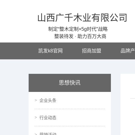
山西广千木业有限公司
制定“整木定制×5g时代”战略
整装待发 · 助力百万大商
凯发k8官网
招商加盟
品牌产
思想快讯
企业头条
行业动态
营销活动