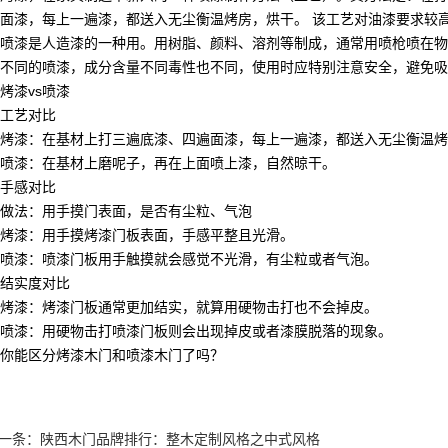
面漆，每上一遍漆，都送入无尘衡温烤房，烘干。 该工艺对油漆要求较
喷漆是人造漆的一种用。用树脂、颜料、溶剂等制成，通常用喷枪喷在物
不同的喷漆，成分含量不同毒性也不同，使用时应特别注意安全，避免吸
烤漆vs喷漆
工艺对比
烤漆：在基材上打三遍底漆、四遍面漆，每上一遍漆，都送入无尘衡温烤
喷漆：在基材上磨呢子，再在上面喷上漆，自然晾干。
手感对比
做法：用手摸门表面，是否有尘粒、气泡
烤漆：用手摸烤漆门板表面，手感平整且光滑。
喷漆：喷漆门板用手触摸就会感觉不光滑，有尘粒或者气泡。
结实度对比
烤漆：烤漆门板通常更加结实，就算用硬物击打也不会掉皮。
喷漆：用硬物击打喷漆门板则会出现掉皮或者漆膜脱落的现象。
你能区分烤漆木门和喷漆木门了吗？
一条：
陕西木门品牌排行：整木定制风格之中式风格