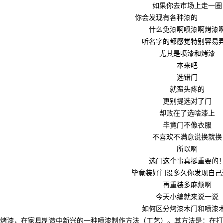
如果你去市场上走一圈
你会发现有各种漆的
凯发k8
什么免漆啊喷漆啊烤漆
听名字的都感觉特别容易
尤其是喷漆和烤漆
本来吧
选错门
就蛮头疼的
更别提选对了门
却败在了选啥漆上
毕竟门不像衣服
不喜欢不满意说换就换
所以啊
选门这个事真挺重要的
毕竟装好门没多久你发现自己
再重装多麻烦啊
今天小编就来说一说
如何区分烤漆木门和喷漆
烤漆，在家具制造中新兴的一种喷漆制作方法（工艺）。其方法是：在打