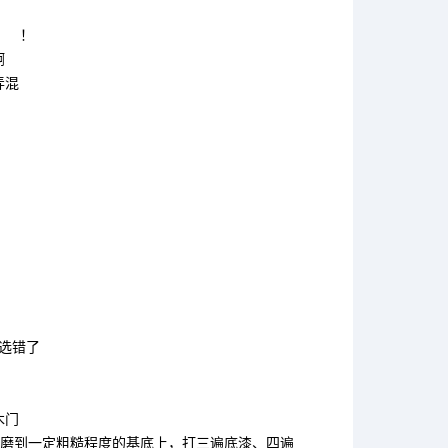
官网
！
啊
弄混
！
选错了
木门
磨到一定粗糙程度的基底上，打三遍底漆、四遍