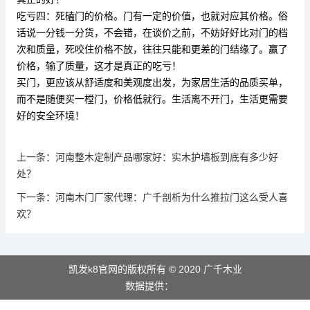
吃亏四：死磕门的价格。门有一定的价值，也就对应其价格。俗
话说一分钱一分货，不会错，在谈价之前，不妨好好比对门的档
次和质量，死咬住价格不放，往往只能和更差的门结缘了。赢了
价格，输了质量，这才是真正的吃亏！
买门
，更应该从舒适度和美观度出发，为家居生活的品质买单，
而不是随便买一樘门，价格低就行。生活离不开门，生活更需要
好的安全环境！
上一条：
河南整木定制产品哪家好：实木护墙板到底有多少好
处？
下一条：
河南木门厂家代理：广千剖析为什么推拉门这么受人喜
欢？
凯发k8官网的版权所有 © 2020 广千木业
数据提供：