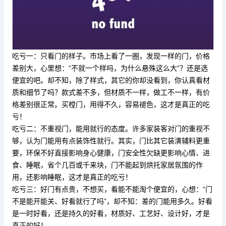
吃亏一：只看门的样子。市场上看了一圈，发现一样的门，价格
差别大，心里想：“不就一个样吗，为什么悬殊这么大”？还是选
便宜的吧。却不知，除了样式，其它的你却没看到，你认真看材
质和细节了吗？款式差不多，但材质不一样，做工不一样，有价
格差别很正常。买樘门，用得不久，容易褪色，这才是真正的吃
亏！
吃亏二：不重视门，能用就行的态度。许多家装客对门的重视不
够，认为门能用有点装饰性就行。其实，门比其它装潢辅料更重
要，环保不好直接影响身心健康，门安全性欠缺更影响心情、进
食、睡眠，省个几百或千来块，门不能起到烘托家居氛围的作
用，还影响睡眠，这才是真正的吃亏！
吃亏三：好门有点贵，不想买，看能不能淘个便宜的，心想：“门
不是能开能关、好看就行了吗”，却不知：差的门能用多久。好看
是一时好看，还是持久的好看，材质好、工艺好、设计好，才是
真正的好！