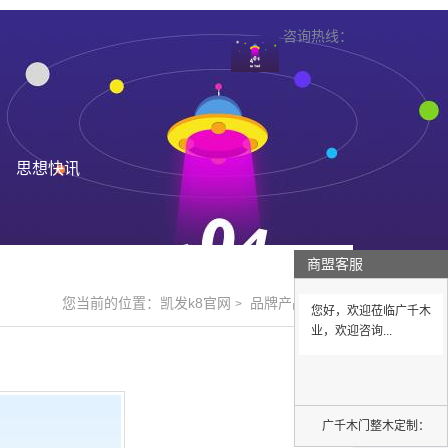
咨询热线：
思想快讯
商盟客服
您当前的位置：
凯发k8官网
品牌产品
>
>
您好，欢迎莅临广千木
业，欢迎咨询...
广千木门整木定制：