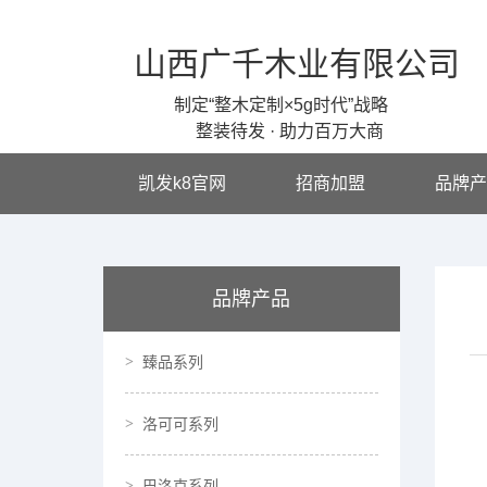
山西广千木业有限公司
制定“整木定制×5g时代”战略
整装待发 · 助力百万大商
凯发k8官网
招商加盟
品牌产
品牌产品
臻品系列
洛可可系列
巴洛克系列