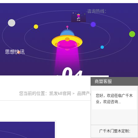
咨询热线：
思想快讯
商盟客服
您当前的位置：
凯发k8官网
品牌产品
>
>
您好，欢迎莅临广千木
业，欢迎咨询...
广千木门整木定制：