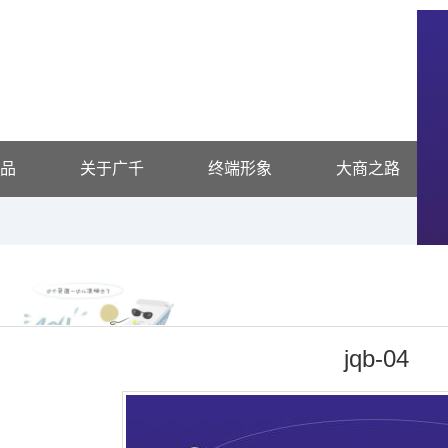
品
关于广千
终端形象
大商之路
jqb-04
凯发k8官网的产品展示