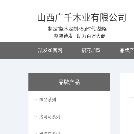
山西广千木业有限公司
制定“整木定制×5g时代”战略
整装待发 · 助力百万大商
凯发k8官网
招商加盟
品牌产
品牌产品
臻品系列
洛可可系列
巴洛克系列