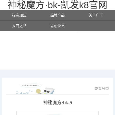
神秘魔方·bk-凯发k8官网
招商加盟
品牌产品
关于广千
大商之路
思想快讯
查看分类
神秘魔方·bk-5
凯发k8官网的产品展示