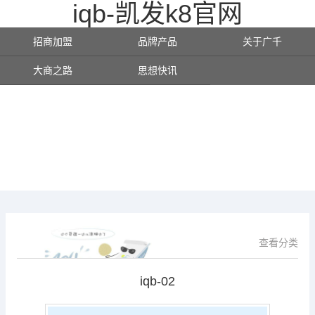
iqb-凯发k8官网
招商加盟
品牌产品
关于广千
大商之路
思想快讯
查看分类
iqb-02
凯发k8官网的产品展示