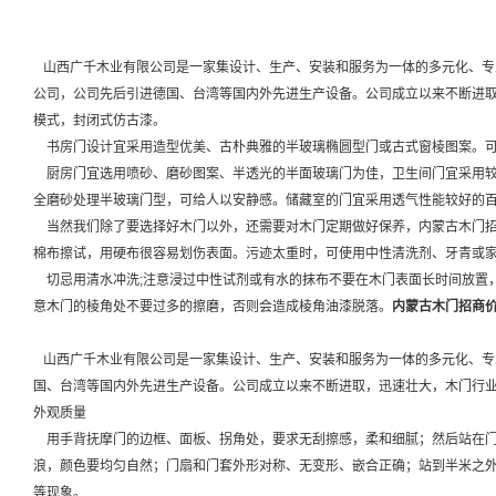
山西广千木业有限公司是一家集设计、生产、安装和服务为一体的多元化、专
公司，公司先后引进德国、台湾等国内外先进生产设备。公司成立以来不断进
模式，封闭式仿古漆。
书房门设计宜采用造型优美、古朴典雅的半玻璃椭圆型门或古式窗棱图案。可
厨房门宜选用喷砂、磨砂图案、半透光的半面玻璃门为佳，卫生间门宜采用较
全磨砂处理半玻璃门型，可给人以安静感。储藏室的门宜采用透气性能较好的
当然我们除了要选择好木门以外，还需要对木门定期做好保养，内蒙古木门招
棉布擦试，用硬布很容易划伤表面。污迹太重时，可使用中性清洗剂、牙青或
切忌用清水冲洗;注意浸过中性试剂或有水的抹布不要在木门表面长时间放置
意木门的棱角处不要过多的擦磨，否则会造成棱角油漆脱落。
内蒙古木门招商
山西广千木业有限公司是一家集设计、生产、安装和服务为一体的多元化、专
国、台湾等国内外先进生产设备。公司成立以来不断进取，迅速壮大，木门行
外观质量
用手背抚摩门的边框、面板、拐角处，要求无刮擦感，柔和细腻；然后站在门
浪，颜色要均匀自然；门扇和门套外形对称、无变形、嵌合正确；站到半米之
等现象。