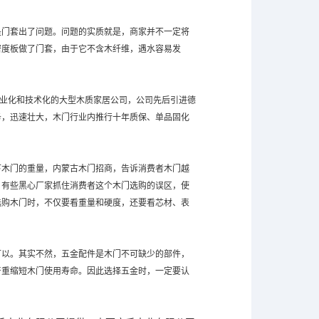
门套出了问题。问题的实质就是，商家并不一定将
密度板做了门套，由于它不含木纤维，遇水容易发
业化和技术化的大型木质家居公司，公司先后引进德
务，迅速壮大，木门行业内推行十年质保、单品固化
木门的重量，内蒙古木门招商，告诉消费者木门越
，有些黑心厂家抓住消费者这个木门选购的误区，使
选购木门时，不仅要看重量和硬度，还要看芯材、表
以。其实不然，五金配件是木门不可缺少的部件，
严重缩短木门使用寿命。因此选择五金时，一定要认