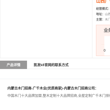
山西广
经营模式
地址：
山
主营：
木
业务
0
产品详情
凯发k8官网的联系方式
内蒙古木门招商-广千木业(优质商家)-内蒙古木门招商公司：
中国木门十大品牌加盟
,
整木定制十大品牌招商
,
全屋定制广千木门排