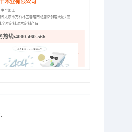
千木业有限公司
：
生产加工
西省太原市万柏林区春居南路居然创客大厦7层
门,全屋定制,整木定制产品
热线:4000-460-566
行