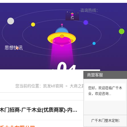
咨询热线：
思想快讯
商盟客服
您当前的位置：
凯发k8官网
大商之路
>
>
您好，欢迎莅临广千木
业，欢迎咨询...
内蒙古木门招商-广千木业(优质商家)-内蒙古木门招商公司
广千木门整木定制：