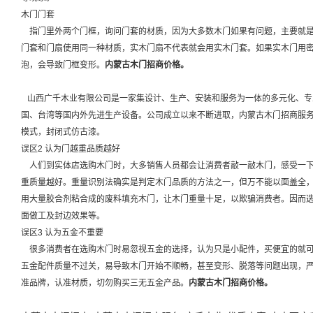
木门门套
指门里外两个门框，询问门套的材质，因为大多数木门如果有问题，主要就是
门套和门扇使用同一种材质，实木门扇不代表就会用实木门套。如果实木门用
泡，会导致门框变形。
内蒙古木门招商价格。
山西广千木业有限公司是一家集设计、生产、安装和服务为一体的多元化、专
国、台湾等国内外先进生产设备。公司成立以来不断进取，内蒙古木门招商服
模式，封闭式仿古漆。
误区2 认为门越重品质越好
人们到实体店选购木门时，大多销售人员都会让消费者敲一敲木门，感受一下
重质量越好。重量识别法确实是判定木门品质的方法之一，但万不能以面盖全
用大量胶合剂粘合成的废料填充木门，让木门重量十足，以欺骗消费者。因而
面做工及封边效果等。
误区3 认为五金不重要
很多消费者在选购木门时易忽视五金的选择，认为只是小配件，买便宜的就可
五金配件质量不过关，易导致木门开始不顺畅，甚至变形、脱落等问题出现，
准品牌，认准材质，切勿购买三无五金产品。
内蒙古木门招商
价格。