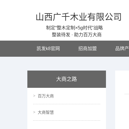
山西广千木业有限公司
制定“整木定制×5g时代”战略
整装待发 · 助力百万大商
凯发k8官网
招商加盟
品牌产
大商之路
百万大商
大商智慧