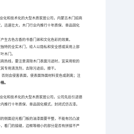
业化和技术化的大型木质家居公司，内蒙古木门招商
取，迅速壮大，木门行业内推行十年质保、单品固化
产生古色古香的书香门弟和文化色彩的效果。
独特的全实木门，给人以隐私和安全感或采用上部
百叶木门。
商热线，要注意清除木门表面污迹时，宜采用软的
家其专用清洗剂，去除污迹后，擦干。
，否则会侵害表面，使表面饰面材料变色或剥离；注
价格。
业化和技术化的大型木质家居公司，公司先后引进德
业内推行十年质保、单品固化模式，封闭式仿古漆。
的侧面迎光看门板的油漆面要平整，不能有凹凸波
外，看门的接缝，边框等细小的部分是否有拼接不严