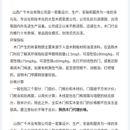
山西广千木业有限公司是一家集设计、生产、安装和服务为一体的多
元化、专业化和技术化的大型木质家居公司，公司先后引进德国、台湾
等国内外先进生产设备。公司成立以来不断进取，迅速壮大，木门行业
内推行十年质保、单品固化模式，封闭式仿古漆。
环保指标
木门产生的有害物质主要来源于人造木制板材和油漆涂料。在选购木
门时应了解其环保指标是甲醛释放量≤1.5mg/l，可溶性铅≤90mg/kg，可
溶性镉≤75mg/kg，可溶性铬≤60mg/kg。先打开封闭性的门，或者近距
离闻木门味道，如果有刺激性气味，甚至感觉眼干、流眼泪、打喷嚏
的，说明木门甲醛释放量较高。
价格计算
一般包括三个部分：门扇价、门框价和木线价。门扇按平方米计价；
门框含前后两面，以周长计算；木线是包在门框周围与墙壁的结合部
分，按米计价。除此之外，全实木门和实木复合门的价格都不包含五金
锁具。要注意标价不等于总价。
陕西木门代理
价格。
山西广千木业有限公司是一家集设计、生产、安装和服务为一体的多