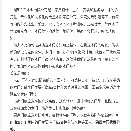
山西广千木业有限公司是一家集设计、生产、安装和服务为一体的多
元化、专业化和技术化的大型木质家居公司，公司先后引进德国、台湾
等国内外先进生产设备。公司成立以来不断进取，迅速壮大，陕西木门
代理哪家专业，木门行业内推行十年质保、单品固化模式，封闭式仿古
漆。
很多人对如何选择挑选木门方法知之甚少，在挑选木门的时候只能被
动的听取卖家的说词。木门市场已处在空r前繁荣时期，陕西木门代理服
务，建材城里的木门产品琳琅满目，这使得我们在选购时有了更多的空
间，但如何才能选购到称心如意的木门呢？
首先是功能：
入r户门在考虑其防盗的安全因素外，可选择美观、结实、具有厚重感
的木门；卧室门主要考虑私r密性和营造温馨的氛围，因而多采用透光性
弱且坚实的门型；
书房门则应选择隔音效果好、透光性好、设计感强的门型，如配有古
式窗棱图案的木门，能产生古朴典雅的书香韵致；
厨房门则应选择防水性、密封性好的门型，以便有效阻隔做饭时产生
的油烟；卫生间的门主要注重私r密性和防水性等因素。
陕西木门代理价
格。