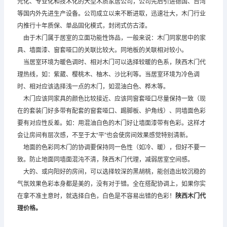
元化、专业化和技术化的大型木质家居公司，公司先后引进德国、台湾
等国内外先进生产设备。公司成立以来不断进取，迅速壮大，木门行业
内推行十年质保、单品固化模式，封闭式仿古漆。
由于木门属于居室的立面功能性饰品，一般来说：木门同家居中的家
具、墙面漆、窗套哑口的关联比较大。同地板的关联相对较小。
当居室环境为暖色调时、相对木门可以选择较暖的色系，陕西木门代
理热线，如：紫葳、樱桃木、柚木、沙比利等。当居室环境为冷色调
时、相对应该选择浅一点的木门，如混油白色、桦木等。
木门应该同家具的颜色比较接近、应该同窗套哑口尽量保持一致（现
在的套装门好多带有配套的窗套哑口、踢脚板、护角线）、同墙面色彩
要有对应性反差。如：用混油白色的木门好让墙面漆带有色彩。这样才
会让房间有层次感，不至于太“平”也会使房间效果感觉特别清新。
地面的色彩同木门的协调要保持同一色性（如冷、暖），但好不要一
致。防止地面同墙面混沌不清，陕西木门代理，减弱居室空间感。
大的、或向阳好的房间，可以选择较深的黑胡桃，能创造出较沉稳的
气氛效果色彩本身都是美的，没有对于错。全在搭配协调上，如果你实
在拿不准主意时，就选择白色，白色是不容易出错的色彩！
陕西木门代
理
价格。