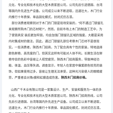
元化、专业化和技术化的大型木质家居公司，公司先后引进德国、台湾
等国内外先进生产设备。公司成立以来不断进取，迅速壮大，木门行业
内推行十年质保、单品固化模式，封闭式仿古漆。
部分消费者观察到对于木门的门锁是现场安装的，“何不通过门锁留孔
来观察所购木门的芯材呢?”。然而，目前市场上木门的制造工艺中，为
了使锁具安 装后更加牢固，均会加强门锁留孔区域的强度，大都是采用
内衬集成材的做法，因此，通过门锁留孔部位考察木门芯材不是很现
实。一些消费者，陕西木门招商，为了配合具有个性的家装，特地选择
颜色鲜艳、高亮度的门，但其实这样有可能对人体不利。长期生活在鲜
艳夺目的色彩中容易让人视觉疲劳，陕西木门招商服务，导致神经功
能、体温、血压等失调。调查显示，年轻人在家居中偏爱颜色较亮的装
饰，但如果使用过多，容易让生理无法承受，这种光污染使人的眼睛疲
劳，严重者会对角r膜和虹膜造成伤害。
陕西木门招商
价格。
山西广千木业有限公司是一家集设计、生产、安装和服务为一体的多
元化、专业化和技术化的大型木质家居公司，陕西木门招商热线，公司
先后引进德国、台湾等国内外先进生产设备。公司成立以来不断进取，
迅速壮大，木门行业内推行十年质保、单品固化模式，封闭式仿古漆。