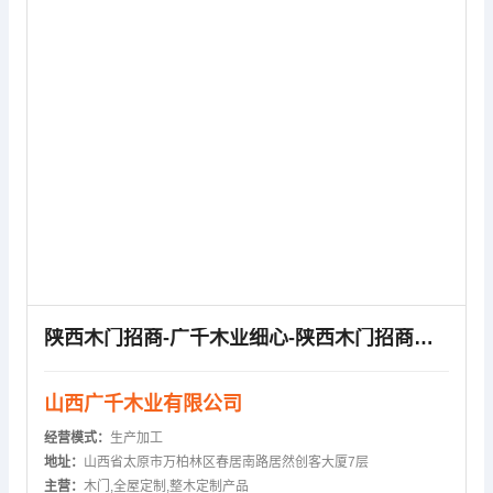
陕西木门招商-广千木业细心-陕西木门招商热线
山西广千木业有限公司
经营模式：
生产加工
地址：
山西省太原市万柏林区春居南路居然创客大厦7层
主营：
木门,全屋定制,整木定制产品