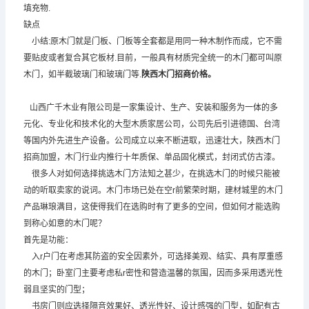
填充物.
缺点
小结:原木门就是门板、门板等全套都是用同一种木制作而成，它不需
要贴皮或者复合其它板材.目前，一般具有材质完全统一的木门都可叫原
木门，如半截玻璃门和玻璃门等.
陕西木门招商
价格。
山西广千木业有限公司是一家集设计、生产、安装和服务为一体的多
元化、专业化和技术化的大型木质家居公司，公司先后引进德国、台湾
等国内外先进生产设备。公司成立以来不断进取，迅速壮大，陕西木门
招商加盟，木门行业内推行十年质保、单品固化模式，封闭式仿古漆。
很多人对如何选择挑选木门方法知之甚少，在挑选木门的时候只能被
动的听取卖家的说词。木门市场已处在空r前繁荣时期，建材城里的木门
产品琳琅满目，这使得我们在选购时有了更多的空间，但如何才能选购
到称心如意的木门呢？
首先是功能：
入r户门在考虑其防盗的安全因素外，可选择美观、结实、具有厚重感
的木门；卧室门主要考虑私r密性和营造温馨的氛围，因而多采用透光性
弱且坚实的门型；
书房门则应选择隔音效果好、透光性好、设计感强的门型，如配有古