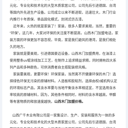
元化、专业化和技术化的大型木质家居公司，公司先后引进德国、台湾
等国内外先进生产设备。公司成立以来不断进取，迅速壮大，木门行业
内推行十年质保、单品固化模式，封闭式仿古漆。
近年来，火热的就是家装了！家装，很多人要求美观，当然，重要的
“环保”。这几年，大家对环保的关注度不断提高，山西木门加盟电话，家
装方面的环保更加不容忽视，毕竟，家是我们避风的港湾，是我们相处
久的地方。
家装就是要美观，引进德国豪迈设备，山西木门加盟费用，在油漆上
使用整条uv辊涂线加工工艺，在制作上追求精益求精，同时拥有四大系
列产品和多种颜色，可供消费者自主搭配装修风格。
家装要美观，更要环保！环保家装，当然离不开健康环保的木门！选
择绿色环保无污染的原辅材料。人造板和胶粘剂，选择由权r威机构认定
的环境标志产品，其含水率要与当地平衡含水率相适宜，不宜选用含水
率较高的原辅材料，因为，其他条件相同时，材料的含水率越高，甲醛
等有害物质的释放速度越快。
山西木门加盟
价格。
山西广千木业有限公司是一家集设计、生产、安装和服务为一体的多
元化、专业化和技术化的大型木质家居公司，公司先后引进德国、台湾