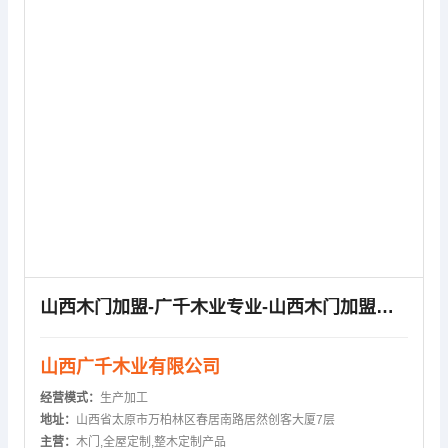
山西木门加盟-广千木业专业-山西木门加盟费用
山西广千木业有限公司
经营模式：
生产加工
地址：
山西省太原市万柏林区春居南路居然创客大厦7层
主营：
木门,全屋定制,整木定制产品