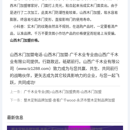
西木门加盟哪家好，门面打上亮光，粘合起来当成实木门面卖出。由于
是进行了二次加工，此类木门防潮性能较差，山西木门加盟，吸水容易
膨胀，终容易引起木门变形，直接影响门的使用寿命。
小科普：实木门的纹路自然且不规则，在选购产品时，一定要看清产
品，认准品牌。千万不要贪图小作坊产品的价格便宜而轻易上当受骗。
山西木门加盟
价格。
山西木门加盟电话-山西木门加盟-广千木业专业由山西广千木
业有限公司提供。行路致远，砥砺前行。山西广千木业有限公
司（www.tz1288.com）致力成为与您共赢、共生、共同前行
的战略伙伴，更矢志成为其它较具影响力的企业，与您一起飞
跃，共同成功!
上一条：
广千木业专业(图)-山西木门加盟费用-山西木门加盟
下一条：
整木定制品牌加盟-查看广千wood-永济市整木定制品牌加盟
最新信息
整木定制品牌加盟-查看广千wood-永济市整木定制品牌加盟