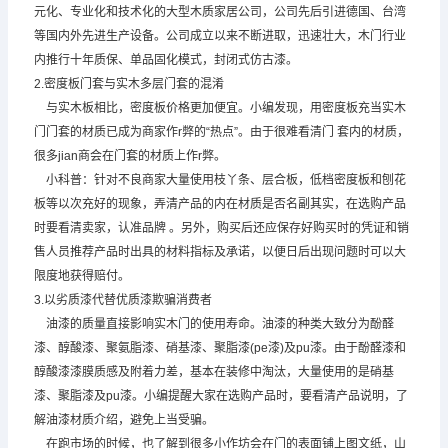
元化、专业化和技术化的大型木质家居公司，公司先后引进德国、台湾
等国内外先进生产设备。公司成立以来不断进取，迅速壮大，木门行业
内推行十年质保、单品固化模式，封闭式仿古漆。
2.密度板门套与实木多层门套的混淆
与实木板相比，密度板价格更加便宜。小编发现，用密度板充当实木
门门套的材质已成为商家作r弊的“热点”。由于很难看清门 套内的材质，
很多jian商会在门套的材质上作r弊。
小科普：针对不良商家大量使用枝丫条、层合板，低档密度板和刨花
板等以次充好的现象，弄清产品的内在材质是否名副其实，在选购产品
时要看清卖家，认准品牌 。另外，购买后还应保存好购买时的凭证和销
售人员推荐产品时出具的材料指标及承诺，以便日后出现问题时可以大
限度地获得赔付。
3.以劣质漆代替优质漆欺骗消费者
油漆的质量直接影响实木门的使用寿命。油漆的种类大致分为酚醛
漆、醇酸漆、聚氨脂漆、硝基漆、聚脂漆(pe漆)及pu漆。由于酚醛漆和
醇酸漆漆膜质感及附着力差，基本在装修中淘汰，大量使用的是硝基
漆、聚脂漆及pu漆。小编提醒大家在选购产品时，要看清产品说明，了
解油漆材质介绍，避免上当受骗。
在跑市场的时候，也了解到很多小作坊会在门的表面铺上图文纸，山