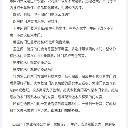
等国内外先进生产设备。公司成立以来不断进取，迅速壮大，木门行业
内推行十年质保、单品固化模式，封闭式仿古漆。
卧室、厨房、卫生间的门要怎么挑选？
厨房的门注重防水性、密封性。
卫生间的门要注重私r密性和防水性。有些人家里卫生间干湿区不分
离，不建议使用木门。
卧室的门注重考虑私r密性和隔音效果。
卫生间、厨房的门会有意区别于卧室，多选择带玻璃的木门，整体价
格比木门会贵200-300元每扇，移门吊柜五金另算。
贴皮的木门就是劣质品么
贴皮的木门就是劣质品吗？
较为常见的木门饰面材料以木皮、板和贴纸，贴皮并不意味着木门的
质量要打折扣。实木复合门的表层贴的是实木皮或板，免漆门表面也有
贴pvc或者纸。很多商家为了盈利，把实木复合门当作原木门来卖，把贴
纸皮的木门当贴木皮的门来卖，纸框架当做木头框架的门来卖……
所有在选择木门时一定要看清到底是哪种门。一分钱一分货，好的材
料工艺做出来的门不会差。
山西木门加盟
价格。
山西广千木业有限公司是一家集设计、生产、安装和服务为一体的多