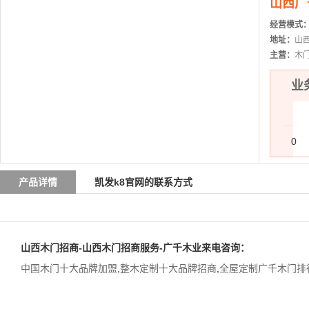
山西广
经营模式
地址：
山
主营：
木
业务
0
产品详情
凯发k8官网的联系方式
山西木门招商-山西木门招商服务-广千木业来电咨询：
中国木门十大品牌加盟
,
整木定制十大品牌招商
,
全屋定制广千木门排