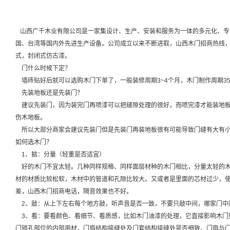
山西广千木业有限公司是一家集设计、生产、安装和服务为一体的多元化、专
国、台湾等国内外先进生产设备。公司成立以来不断进取，山西木门招商热线
式，封闭式仿古漆。
门什么时候下定？
墙砖贴好后就可以选购木门下单了，一般装修周期3~4个月，木门制作周期35-
先装地板还是先装门？
建议先装门，因为装完门再喷漆可以把缝隙处理的很好，而喷完漆才能装地板
伤木地板。
所以大部分商家会建议先装门但是先装门再装地板很有可能导致门缝有大有小
如何选木门？
1、掂：分量（轻重是否适宜）
好的木门不宜太轻。几种同样规格、同样面层材种的木门相比，分量太轻的木
材的材质比较松软，木材中的管道和孔隙比较大。又或者是里面的芯材过少，
差，山西木门招商电话，隔音效果也不好。
2、敲：从上下左右每个地方敲，听声音是否一致，不要只敲中间，哪家门中
3、看：要看颜色、看细节、看质感，比如木门油漆的处理，它直接影响木门
门锁孔部位的内部用材，门扇结构接缝处及门套结构接缝处是否细致、门扇与