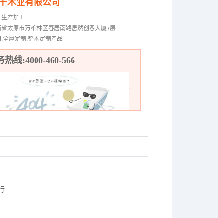
千木业有限公司
：
生产加工
西省太原市万柏林区春居南路居然创客大厦7层
门,全屋定制,整木定制产品
热线:4000-460-566
行