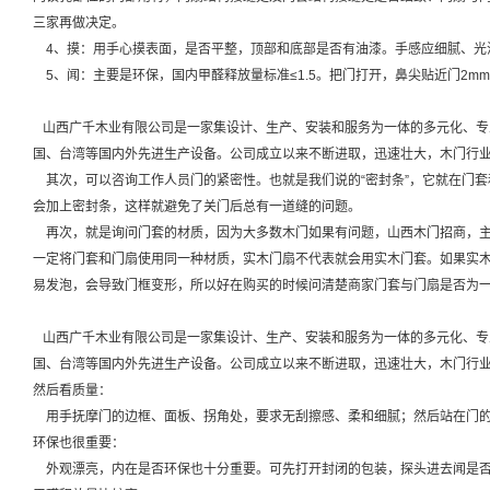
三家再做决定。
4、摸：用手心摸表面，是否平整，顶部和底部是否有油漆。手感应细腻、光
5、闻：主要是环保，国内甲醛释放量标准≤1.5。把门打开，鼻尖贴近门2m
山西广千木业有限公司是一家集设计、生产、安装和服务为一体的多元化、专
国、台湾等国内外先进生产设备。公司成立以来不断进取，迅速壮大，木门行
其次，可以咨询工作人员门的紧密性。也就是我们说的“密封条”，它就在门套
会加上密封条，这样就避免了关门后总有一道缝的问题。
再次，就是询问门套的材质，因为大多数木门如果有问题，山西木门招商，主
一定将门套和门扇使用同一种材质，实木门扇不代表就会用实木门套。如果实
易发泡，会导致门框变形，所以好在购买的时候问清楚商家门套与门扇是否为
山西广千木业有限公司是一家集设计、生产、安装和服务为一体的多元化、专
国、台湾等国内外先进生产设备。公司成立以来不断进取，迅速壮大，木门行
然后看质量：
用手抚摩门的边框、面板、拐角处，要求无刮擦感、柔和细腻；然后站在门的
环保也很重要：
外观漂亮，内在是否环保也十分重要。可先打开封闭的包装，探头进去闻是否