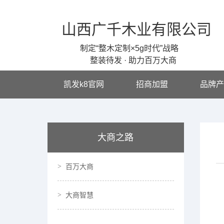
山西广千木业有限公司
制定“整木定制×5g时代”战略
整装待发 · 助力百万大商
凯发k8官网
招商加盟
品牌产
大商之路
百万大商
大商智慧