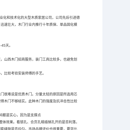
业化和技术化的大型木质家居公司，公司先后引进德
，迅速壮大，木门行业内推行十年质保、单品固化模
45天。
，山西木门招商服务，装门工具比较多，也避免划
，比较考验安装师傅的手艺。
门很难说是优质木门。分量太轻的原因是所选用芯
使得木门不够结实。此种木门的强度及抗冲击性比较
间都是实心，因为是支撑点
整体效果。看锁孔、合页孔暗插销孔开的是否利落，
门套缝隙是否均匀。市场品牌评价也很重要，要货比