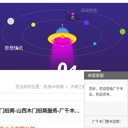
咨询热线：
思想快讯
商盟客服
您当前的位置：
凯发k8官网
大商之路
>
>
您好，欢迎莅临广千木
业，欢迎咨询...
山西木门招商-山西木门招商服务-广千木业来电咨询
广千木门整木定制：