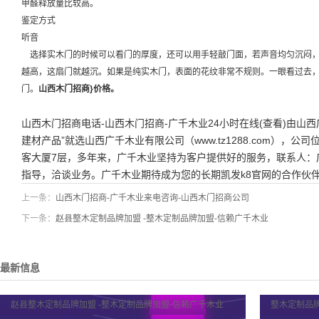
甲醛释放量比较高。
鉴定方式
听音
选择实木门的时候可以看门的厚度，还可以用手轻敲门面，若声音均匀沉闷，
越高，这扇门就越沉。如果是纯实木门，表面的花纹非常不规则。一眼看过去
门。
山西木门招商
}
价格。
山西木门招商电话-山西木门招商-广千木业24小时在线(查看)由山
建材产品”就选山西广千木业有限公司（www.tz1288.com），
客大厦7层，多年来，广千木业坚持为客户提供好的服务，联系人：
指导，洽谈业务。广千木业期待成为您的长期凯发k8官网的合作伙
上一条：
山西木门招商-广千木业来电咨询-山西木门招商公司
下一条：
赵县整木定制品牌加盟 -整木定制品牌加盟-信赖广千木业
最新信息
赵县整木定制品牌加盟 -整木定制品牌加盟-信赖广千木业
整木定制品牌