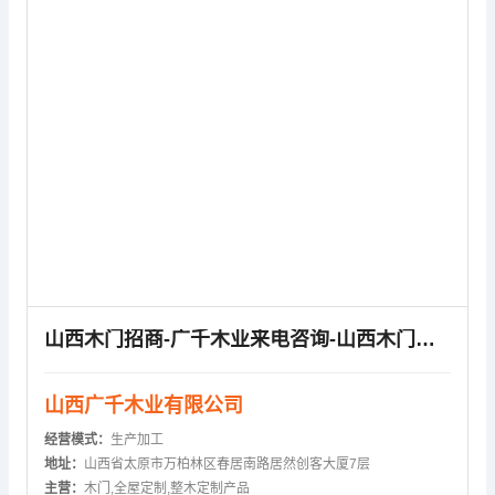
山西木门招商-广千木业来电咨询-山西木门招商公司
山西广千木业有限公司
经营模式：
生产加工
地址：
山西省太原市万柏林区春居南路居然创客大厦7层
主营：
木门,全屋定制,整木定制产品