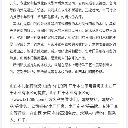
元化、专业化和技术化的大型木质家居公司，公司先后引进德国、台湾
等国内外先进生产设备。公司成立以来不断进取，迅速壮大，木门行业
内推行十年质保、单品固化模式，封闭式仿古漆。
实木门是指门的内外材料是相同或相近的木材制作而成的木门，具有
天然环保的特点，根据所用实木的材料可以分为：原木材料和集成材两
种。实木门是一种健康的家居装饰品，如实木门的使用原材料木材的主
要化学成分之一的木素，对紫外线有较强的吸收作用，木材表面组织的
细微凹凸，能使光线散射，减少眼睛疲劳和损伤。实木门是现在消费的
热点，山西木门招商服务，是受到人们亲睐的产品。
所谓贴皮就是贴的木纹皮，就是在原木上用特殊工艺一层层刨出来
的。区别于贴纸，贴纸就是带有木纹的纸。
山西木门招商价格。
山西木门招商服务-山西木门招商-广千木业来电咨询由山西广
千木业有限公司提供。山西广千木业有限公司
（www.tz1288.com）为客户提供“木门，建材材料，建材产
品”等业务，公司拥有“木门厂家，木门定制”等品牌。专注于其
它等行业，在山西 太原 有较高知名度。欢迎来电垂询，联系
人：广千。