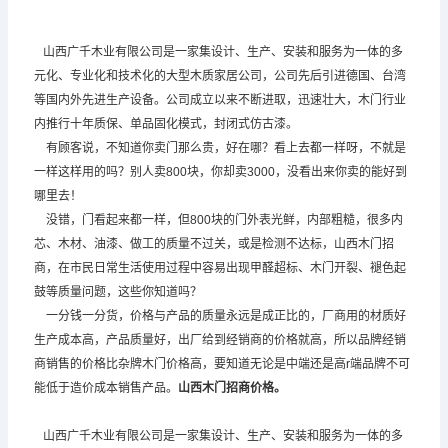
山西广千木业有限公司是一家集设计、生产、安装和服务为一体的多
元化、专业化和技术化的大型木质家居公司，公司先后引进德国、台湾
等国内外先进生产设备。公司成立以来不断进取，迅速壮大，木门行业
内推行十年质保、单品固化模式，封闭式仿古漆。
有顾客说，不知道你卖门那么贵，好在哪？看上去都一样呀，不就是
一样这样用的吗？别人卖800块，你却卖3000，没看出来你卖的能好到
哪里去！
没错，门看起来都一样，但800块的门外表光鲜，内部粗糙，很多内
芯、木材、油漆、做工的质量不过关，或是检测不达标，山西木门招
商，在市民日常生活使用过程中容易出现甲醛超标、木门开裂、褪色起
鼓等质量问题，这些你知道吗？
一分钱一分货，价格与产品的质量永远是成正比的，厂商用的材质好
生产成本高，产品质量好，出厂给到经销商的价格就高，所以品牌经销
商销售的价格比杂牌木门价格高，要知道无论是中端还是高r端品牌不可
能低于造价成本销售产品。
山西木门招商
价格。
山西广千木业有限公司是一家集设计、生产、安装和服务为一体的多