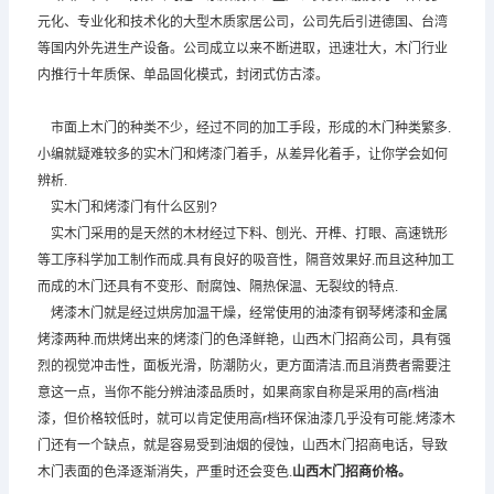
元化、专业化和技术化的大型木质家居公司，公司先后引进德国、台湾
等国内外先进生产设备。公司成立以来不断进取，迅速壮大，木门行业
内推行十年质保、单品固化模式，封闭式仿古漆。
市面上木门的种类不少，经过不同的加工手段，形成的木门种类繁多.
小编就疑难较多的实木门和烤漆门着手，从差异化着手，让你学会如何
辨析.
实木门和烤漆门有什么区别?
实木门采用的是天然的木材经过下料、刨光、开榫、打眼、高速铣形
等工序科学加工制作而成.具有良好的吸音性，隔音效果好.而且这种加工
而成的木门还具有不变形、耐腐蚀、隔热保温、无裂纹的特点.
烤漆木门就是经过烘房加温干燥，经常使用的油漆有钢琴烤漆和金属
烤漆两种.而烘烤出来的烤漆门的色泽鲜艳，山西木门招商公司，具有强
烈的视觉冲击性，面板光滑，防潮防火，更方面清洁.而且消费者需要注
意这一点，当你不能分辨油漆品质时，如果商家自称是采用的高r档油
漆，但价格较低时，就可以肯定使用高r档环保油漆几乎没有可能.烤漆木
门还有一个缺点，就是容易受到油烟的侵蚀，山西木门招商电话，导致
木门表面的色泽逐渐消失，严重时还会变色.
山西木门招商
价格。