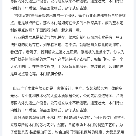
等国内外先进生产设备。公司成立以来不断进取，迅速壮大，木门行业
内推行十年质保、单品固化模式，封闭式仿古漆。
“整木定制”是随着整装出来的一个部落，每个行业都也都有各自的关键
点，也是难点所在。那么木门是如何在众多的木质家具中，成为整木定
制的重点的呢？下面跟着小编一起来看一看。
行业的发展总是希望与危机并存，整木定制行业切切实实是有一些无
法回避的问题存在，如果看不透、看不清，就容易陷入挣扎的泥潭中。
看r透了，看清了，找到解决之道才是正解。敲黑板的重点来了，你以为
木门就是简简单单的木门吗？这里还包括了衣柜门、橱柜门吗，是一个
大范围的门。在制作过程中，工艺远超其他部分。在装饰时，起到的也
是画龙点睛之笔。
木门品牌
价格。
山西广千木业有限公司是一家集设计、生产、安装和服务为一体的多
元化、专业化和技术化的大型木质家居公司，公司先后引进德国、台湾
等国内外先进生产设备。公司成立以来不断进取，迅速壮大，木门行业
内推行十年质保、单品固化模式，封闭式仿古漆。
部分消费者观察到对于木门的门锁是现场安装的，“何不通过门锁留孔
来观察所购木门的芯材呢?”。然而，目前市场上木门的制造工艺中，为
了使锁具安 装后更加牢固，均会加强门锁留孔区域的强度，大都是采用