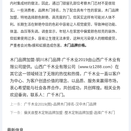
内衬集成材的做法，因此，通过门锁留孔部位考察木门芯材不是很现
实。一些消费者，品牌木门排名，为了配合具有个性的家装，木门品牌
加盟，特地选择颜色鲜艳、高亮度的门，但其实这样有可能对人体不
利。长期生活在鲜艳夺目的色彩中容易让人视觉疲劳，导致神经功能、
体温、血压等失调。调查显示，年轻人在家居中偏爱颜色较亮的装饰，
但如果使用过多，容易让生理无法承受，这种光污染使人的眼睛疲劳，
严重者会对角r膜和虹膜造成伤害。
木门品牌
价格。
木门品牌加盟-铜川木门品牌-广千木业2019由山西广千木业有
限公司提供。山西广千木业有限公司（www.tz1288.com）在
其它这一领域倾注了无限的热忱和热情，广千木业一直以客户
为中心、为客户创造价值的理念、以品质、服务来赢得市场，
衷心希望能与社会各界合作，共创成功，共创辉煌。相关业务
欢迎垂询，联系人：
广千木门
。
上一条：
广千木业2019(图)-品牌木门排名-汉中木门品牌
下一条：
偏关县整木定制品牌加盟 -整木定制品牌加盟-选择广千木门
最新信息