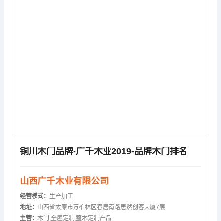
铜川木门品牌-广千木业2019-品牌木门排名
山西广千木业有限公司
经营模式：
生产加工
地址：
山西省太原市万柏林区春居南路居然创客大厦7层
主营：
木门,全屋定制,整木定制产品