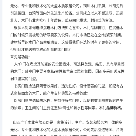
元化、专业化和技术化的大型木质家居公司，铜川木门品牌，公司先后
引进德国、台湾等国内外先进生产设备。公司成立以来不断进取，迅速
壮大，木门行业内推行十年质保、单品固化模式，封闭式仿古漆。
很多人对如何选择挑选木门方法知之甚少，木门品牌排行，在挑选木
门的时候只能被动的听取卖家的说词。木门市场已处在空r前繁荣时期，
建材城里的木门产品琳琅满目，这使得我们在选购时有了更多的空间，
但如何才能选购到称心如意的木门呢？
首先是功能：
入r户门在考虑其防盗的安全因素外，可选择美观、结实、具有厚重感
的木门；卧室门主要考虑私r密性和营造温馨的氛围，因而多采用透光性
弱且坚实的门型；
书房门则应选择隔音效果好、透光性好、设计感强的门型，如配有古
式窗棱图案的木门，能产生古朴典雅的书香韵致；
厨房门则应选择防水性、密封性好的门型，以便有效阻隔做饭时产生
的油烟；卫生间的门主要注重私r密性和防水性等因素。
木门品牌价格。
山西广千木业有限公司是一家集设计、生产、安装和服务为一体的多
元化、专业化和技术化的大型木质家居公司，公司先后引进德国、台湾