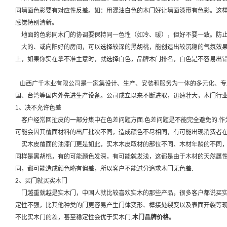
同墙面色彩要有对应性反差。如：用混油白色的木门好让墙面漆带有色彩。这样
感觉特别清新。
地面的色彩同木门的协调要保持同一色性（如冷、暖），但好不要一致。防止
大的、或向阳好的房间，可以选择较深的黑胡桃，能创造出较沉稳的气氛效果
上，如果你实在拿不准主意时，就选择白色，品牌木门排名，白色是不容易出
山西广千木业有限公司是一家集设计、生产、安装和服务为一体的多元化、专
国、台湾等国内外先进生产设备。公司成立以来不断进取，迅速壮大，木门行
1、决不允许色差
客户经常回扯皮的一部分集中在色差问题方面.色差问题是不能完全避免的.作
可能会因其覆面材料的出厂批次不同，造成颜色不尽相同，有可能出现消费者在
实木皮覆面的油漆门更是如此，实木木皮取材的部位不同、木材年龄的不同，
同样是黑胡桃，有的可能颜色发深，有可能就发浅，这都是由于木材的天然属性
同，都可能造成颜色略有偏差，所以客户不能过分追求木门无色差.
2、买门就买实木门
门越重就越是实木门，中国人就比较喜欢实木的那些产品，很多客户都说买实
定性不强，比其他种类的门更容易产生门体变形、榫接处裂变以及表面开裂等现
不比实木门的差，甚至稳定性会优于实木门.
木门品牌价格。