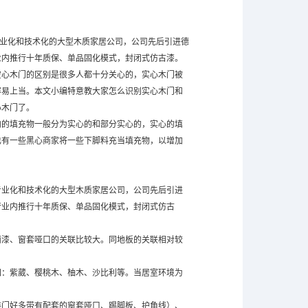
业化和技术化的大型木质家居公司，公司先后引进德
业内推行十年质保、单品固化模式，封闭式仿古漆。
心木门的区别是很多人都十分关心的，实心木门被
容易上当。本文小编特意教大家怎么识别实心木门和
心木门了。
的填充物一般分为实心的和部分实心的，实心的填
也有一些黑心商家将一些下脚料充当填充物，以增加
业化和技术化的大型木质家居公司，公司先后引进
行业内推行十年质保、单品固化模式，封闭式仿古
漆、窗套哑口的关联比较大。同地板的关联相对较
：紫葳、樱桃木、柚木、沙比利等。当居室环境为
。
门好多带有配套的窗套哑口、踢脚板、护角线）、