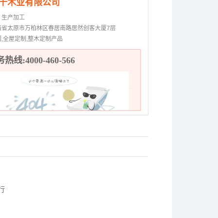
千木业有限公司
：
生产加工
西省太原市万柏林区春居南路居然创客大厦7层
门,全屋定制,整木定制产品
热线:4000-460-566
行