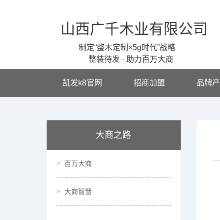
山西广千木业有限公司
制定“整木定制×5g时代”战略
整装待发 · 助力百万大商
凯发k8官网
招商加盟
品牌产
大商之路
百万大商
大商智慧