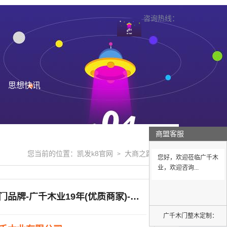
咨询热线：
思想快讯
商盟客服
您当前的位置：
凯发k8官网
大商之路
>
>
您好，欢迎莅临广千木
业，欢迎咨询...
陕西木门品牌-广千木业19年(优质商家)-品牌木门排名
广千木门整木定制：