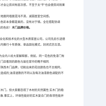
才会让房间有层次感，不至于太“平”也会使房间效果
地面同墙面混沌不清，减弱居室空间感。
色彩本身都是美的，没有对于错。全在搭配协调
错的色彩！
木门品牌
价格。
业化和技术化的大型木质家居公司，公司先后引进德
业内推行十年质保、单品固化模式，封闭式仿古漆。
为业内人给大家解释那，例如，同一花色的免漆门有
门店看到的颜色与装在家中的略不相同.
陕西木门品牌，切削出来的花纹颜色也不太相同，
造成的;油漆道数的不同以及每次油漆颜色调配的不
木门，但大家都忽视了木材的天然属性.实木门的稳
象.事实上，环保性能好的实木复合门的各项性能并