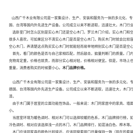
山西广千木业有限公司是一家集设计、生产、安装和服务为一体的多元化、专
国、台湾等国内外先进生产设备。公司成立以来不断进取，迅速壮大，木门行
选卧室门时怎么区别是实心木门还是空心木门，罗兰木门介绍，实心木门和空
很多人喜欢，可如果区分不清实心木门是否是空心木门，购买木门时就会比较
空心木门，弄清楚这点购买实心木门时就能轻而易举地辨别实心木门是否是空
首先，看门的颜色是否与自己家相匹配，然后敲击，掂量判断门的质量。门内
充物肯定重，价格也就贵，而部分实心相对轻，价格相对便宜。但是，市场上
重量，消费者购买的时候要小心。
木门品牌价格。
山西广千木业有限公司是一家集设计、生产、安装和服务为一体的多元化、专
德国、台湾等国内外先进生产设备。公司成立以来不断进取，迅速壮大，木门
漆。
由于木门属于居室的立面功能性饰品，一般来说：木门同家居中的家具、墙面
小。
当居室环境为暖色调时、相对木门可以选择较暖的色系，木门品牌排行榜，如
冷色调时、相对应该选择浅一点的木门，木门品牌排行，如混油白色、桦木等
木门应该同家具的颜色比较接近、应该同窗套哑口尽量保持一致（现在的套装