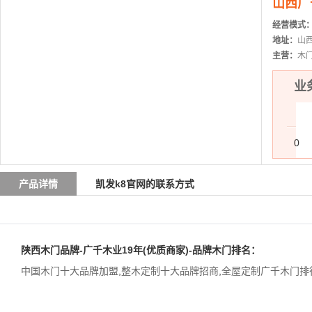
山西广
经营模式
地址：
山
主营：
木
业务
0
产品详情
凯发k8官网的联系方式
陕西木门品牌-广千木业19年(优质商家)-品牌木门排名：
中国木门十大品牌加盟
,
整木定制十大品牌招商
,
全屋定制广千木门排