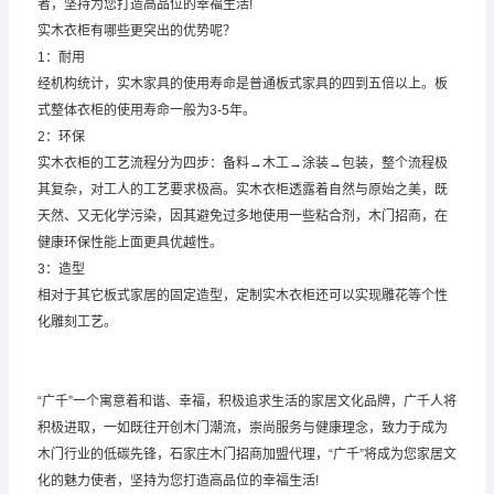
者，坚持为您打造高品位的幸福生活!
实木衣柜有哪些更突出的优势呢？
1：耐用
经机构统计，实木家具的使用寿命是普通板式家具的四到五倍以上。板
式整体衣柜的使用寿命一般为3-5年。
2：环保
实木衣柜的工艺流程分为四步：备料→木工→涂装→包装，整个流程极
其复杂，对工人的工艺要求极高。实木衣柜透露着自然与原始之美，既
天然、又无化学污染，因其避免过多地使用一些粘合剂，木门招商，在
健康环保性能上面更具优越性。
3：造型
相对于其它板式家居的固定造型，定制实木衣柜还可以实现雕花等个性
化雕刻工艺。
“广千”一个寓意着和谐、幸福，积极追求生活的家居文化品牌，广千人将
积极进取，一如既往开创木门潮流，崇尚服务与健康理念，致力于成为
木门行业的低碳先锋，石家庄木门招商加盟代理，“广千”将成为您家居文
化的魅力使者，坚持为您打造高品位的幸福生活!