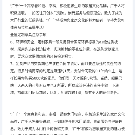
“广千”一个寓意着和谐、幸福，积极追求生活的家居文化品牌，广千人将
积极进取，一如既往开创木门潮流，崇尚服务与健康理念，致力于成为
木门行业的低碳先锋，“广千”将成为您家居文化的魅力使者，坚持为您打
造高品位的幸福生活!
全屋定制家具注意事项
6、环保和安全，定制家具一般采用符合国家环保标准的e1级优质板
材，采用先进的封边技术，实现板材的零孔位外露，在选购定制家具
时，要求商家提供国家的环保检测报告。
7、定制产品的交货期也应该在合同中说明，而且要注意违约责任的约
定，很多时候商家的约定是每违约1天，支付合同款的0.1％給业主，这
样如果你购买5000块的家具，他们晚一天才赔你5块钱，当然，如果只
晚一天两天的可能对业主也无所谓，所以应该在违约责任中做一下递
增，邯郸木门招商加盟，比如，如果超过1周，就有更大的赔付责任。
“广千”一个寓意着和谐、幸福，邯郸木门招商，积极追求生活的家居文化
品牌，广千人将积极进取，一如既往开创木门潮流，崇尚服务与健康理
念，致力于成为木门行业的低碳先锋，“广千”将成为您家居文化的魅力使