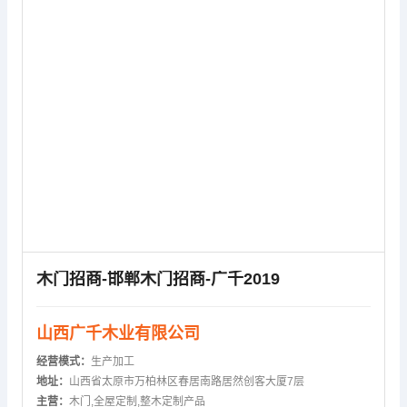
木门招商-邯郸木门招商-广千2019
山西广千木业有限公司
经营模式：
生产加工
地址：
山西省太原市万柏林区春居南路居然创客大厦7层
主营：
木门,全屋定制,整木定制产品