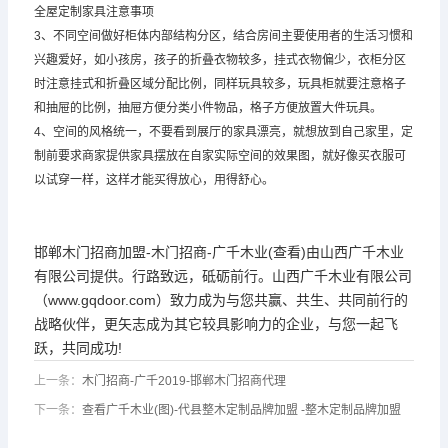
全屋定制家具注意事项
3、不同空间做好柜体内部结构分区，结合房间主要使用者的生活习惯和
兴趣爱好，如小孩房，孩子的折叠衣物较多，挂式衣物偏少，衣柜分区
时注意挂式和折叠区域分配比例，同样玩具较多，玩具柜就要注意格子
和抽屉的比例，抽屉方便分类小件物品，格子方便放置大件玩具。
4、空间的风格统一，不要看到展厅的家具漂亮，就想放到自己家里，定
制前要求商家提供家具摆放在自家实际空间的效果图，就好像买衣服可
以试穿一样，这样才能买得放心，用得舒心。
邯郸木门招商加盟-木门招商-广千木业(查看)由山西广千木业
有限公司提供。行路致远，砥砺前行。山西广千木业有限公司
（www.gqdoor.com）致力成为与您共赢、共生、共同前行的
战略伙伴，更矢志成为其它较具影响力的企业，与您一起飞
跃，共同成功!
上一条：
木门招商-广千2019-邯郸木门招商代理
下一条：
查看广千木业(图)-代县整木定制品牌加盟 -整木定制品牌加盟