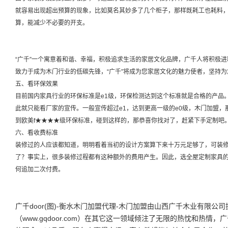
就容易出现超出预算的现象，比如莫名其妙多了几个柜子，那样既耗工也耗料
算，能减少不必要的开支。
“广千”一个寓意着和谐、幸福，积极追求生活的家居文化品牌，广千人将积极
致力于成为木门行业的低碳先锋，“广千”将成为您家居文化的魅力使者，坚持为
五、看环保效果
目前国内家具行业的环保标准是e1级，环保检测达到这个标准就是合格的产品
此就只能看厂家的宣传。一般宣传超过e1，达到更高一级的e0级，木门加盟，
到欧美f★★★★级环保标准，碰到这样的，那恭喜你找对了，赶紧下手定制吧
六、看收费标准
装修过的人应该都知道，明明看着当初的设计方案算下来十万元足够了，可装
了？事实上，很多装修过程都有这种额外的费用产生。因此，选全屋定制家具
何追加二次付费。
广千door(图)-衡水木门加盟代理-木门加盟由山西广千木业有限公
（www.gqdoor.com）在其它这一领域倾注了无限的热忱和热