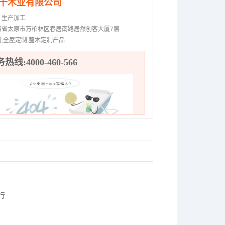
千木业有限公司
：
生产加工
西省太原市万柏林区春居南路居然创客大厦7层
门,全屋定制,整木定制产品
热线:4000-460-566
行