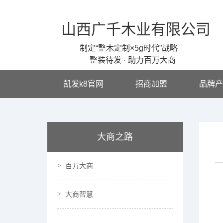
山西广千木业有限公司
制定“整木定制×5g时代”战略
整装待发 · 助力百万大商
凯发k8官网
招商加盟
品牌产
大商之路
百万大商
大商智慧