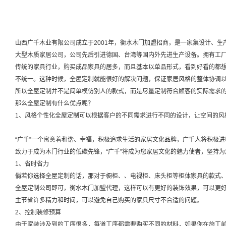
山西广千木业有限公司成立于2001年，衡水木门加盟招商，是一家集设计、
大型木质家居公司，公司先后引进德国、台湾等国内外先进生产设备。拥有工厂
传统的家具行业，购买成品家具的居多，而且基本以单品形式，看到好看的都
不统一。这种时候，全屋定制就能很好的解决问题，保证家居风格的整体协调
所以全屋定制并不是简单模仿别人的款式，而是尽量定制符合顾客的实际需求
那么全屋定制有什么优点呢？
1、风格个性化全屋定制可以根据客户的不同需求进行不同的设计，让空间的风
“广千”一个寓意着和谐、幸福，积极追求生活的家居文化品牌，广千人将积极
致力于成为木门行业的低碳先锋，“广千”将成为您家居文化的魅力使者，坚持为
1、省时省力
倘若你选择全屋定制的话，那对于橱柜、、电视柜、床头柜等柜体家具的款式
全屋定制公司即可，衡水木门加盟代理，这样可以有更好的装饰效果，可以更
主节省许多精力和时间，可以避免自己购买的家具尺寸不合适的问题。
2、控制装修预算
由于家装涉及到的工序很多，每道工序都需要购买不同的材料，如果你在施工