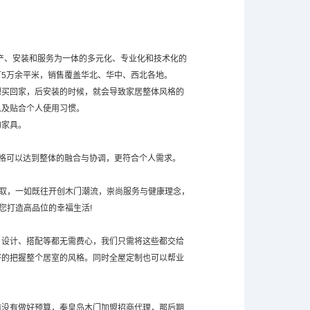
生产、安装和服务为一体的多元化、专业化和技术化的
5万余平米，销售覆盖华北、华中、西北各地。
想买回家，后安装的时候，就会导致家居整体风格的
以及贴合个人使用习惯。
的家具。
格可以达到整体的融合与协调，更符合个人需求。
进取，一如既往开创木门潮流，崇尚服务与健康理念，
您打造高品位的幸福生活!
、设计、搭配等都无需费心，我们只需将这些都交给
好的把握整个居室的风格。同时全屋定制也可以帮业
前没有做好预算，秦皇岛木门加盟招商代理，那后期