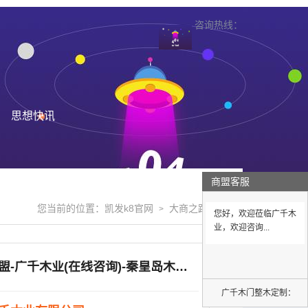
咨询热线：
思想快讯
商盟客服
您当前的位置：
凯发k8官网
大商之路
>
>
您好，欢迎莅临广千木
业，欢迎咨询...
木门加盟-广千木业(在线咨询)-秦皇岛木门加盟招商代理
广千木门整木定制：