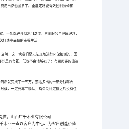
，费用自然也就多了。全屋定制能有效控制装修预
进取，一如既往开创木门潮流，崇尚服务与健康理念，
您打造高品位的幸福生活!
。当然，这一块我们是无法现场进行环保检测的，因
那即是有夸张，低也不会地域e1了；有更厉害的能达
。
修到后就变成了十五万，那这多出的一部分钱哪去
的时候，一定要再三确认，确保设计定稿之后没有任
司提供。山西广千木业有限公司
情，广千木业一直以客户为中心、为客户创造价值