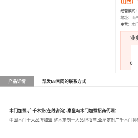
山西广
经营模式
地址：
山
主营：
木
业务
0
产品详情
凯发k8官网的联系方式
木门加盟-广千木业(在线咨询)-秦皇岛木门加盟招商代理：
中国木门十大品牌加盟
,
整木定制十大品牌招商
,
全屋定制广千木门排