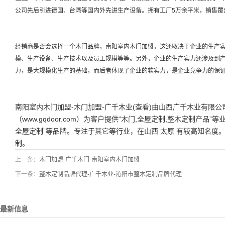
公司先后引进德国、台湾等国内外先进生产设备。拥有工厂5万余平米，销售
经销商是否会选择一个木门品牌，南阳室内木门加盟，这还取决于企业的生产
模、生产设备、生产技术以及员工规模等等。另外，企业的生产实力还涉及到
力，是大规模化生产的基础，而后者体现了企业的软实力，是企业竞争力的保
南阳室内木门加盟-木门加盟-广千木业(查看)由山西广千木业有限
（www.gqdoor.com）为客户提供“木门,全屋定制,整木定制产品”
全屋定制”等品牌。专注于其它等行业，在山西 太原 有较高知名度
制。
上一条：
木门加盟-广千木门-南阳室内木门加盟
下一条：
整木定制品牌代理-广千木业-沁阳市整木定制品牌代理
最新信息