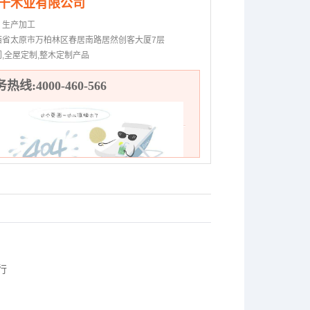
千木业有限公司
：
生产加工
西省太原市万柏林区春居南路居然创客大厦7层
门,全屋定制,整木定制产品
热线:4000-460-566
行