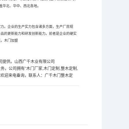
覆盖华北、华中、西北各地。
实力。企业的生产实力包含诸多方面，生产厂房规
产品的更新能力和研发创新能力。前者是企业的硬实
证。木门加盟
公司提供。山西广千木业有限公司
等业务，公司拥有“木门厂家,木门定制,整木定制,
。欢迎来电垂询，联系人：
广千木门
整木定