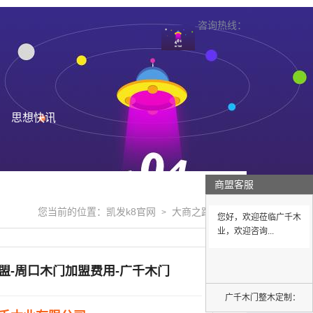
咨询热线：
思想快讯
商盟客服
您当前的位置：
凯发k8官网
大商之路
>
>
您好，欢迎莅临广千木
业，欢迎咨询...
盟-周口木门加盟费用-广千木门
广千木门整木定制：