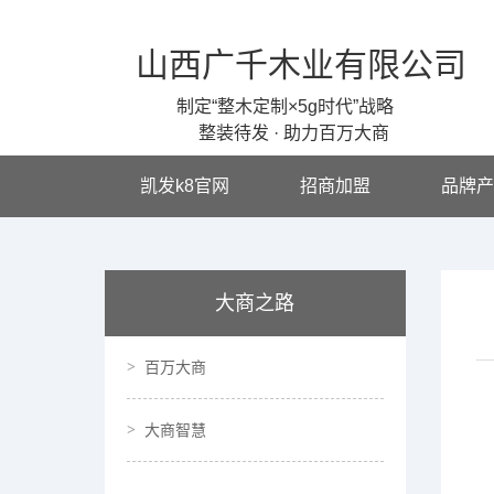
山西广千木业有限公司
制定“整木定制×5g时代”战略
整装待发 · 助力百万大商
凯发k8官网
招商加盟
品牌产
大商之路
百万大商
大商智慧