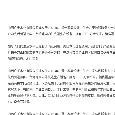
山西广千木业有限公司成立于2001年，是一家集设计、生产、安装和服务为
公司先后引进德国、台湾等国内外先进生产设备。拥有工厂5万余平米，销售
如今人们的生活水平已经有了飞跃突破，周口木门加盟费用，我们对于产品的
营销等方面的附加需求也是必不可少的，在选择加盟企业的时候也应该多关注
加盟的品牌。木门加盟
山西广千木业有限公司成立于2001年，是一家集设计、生产、安装和服务为
先后引进德国、台湾等国内外先进生产设备。拥有工厂5万余平米，销售覆盖华
经销商换木门品牌代理，大多是由于其品牌不能带给经销商更多的经济利益。
状况之下，有的木门企业自怨自艾，木门加盟，有的木门企业积极寻求原因做
业的生命线也不为过。因此，若木门企业还想获得经销商的支持，就必须做好
心，避免其跳槽。
山西广千木业有限公司成立于2001年，是一家集设计、生产、安装和服务为