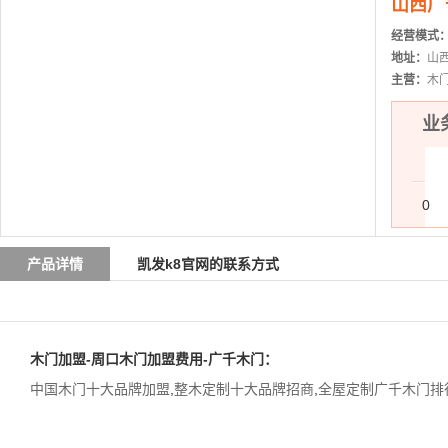
山西广
经营模式
地址：
山
主营：
木
业务
0
产品详情
凯发k8官网的联系方式
木门加盟-周口木门加盟费用-
广千木门
：
中国木门十大品牌加盟
,
整木定制十大品牌招商
,
全屋定制广千木门排