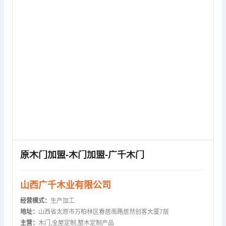
原木门加盟-木门加盟-广千木门
山西广千木业有限公司
经营模式：
生产加工
地址：
山西省太原市万柏林区春居南路居然创客大厦7层
主营：
木门,全屋定制,整木定制产品