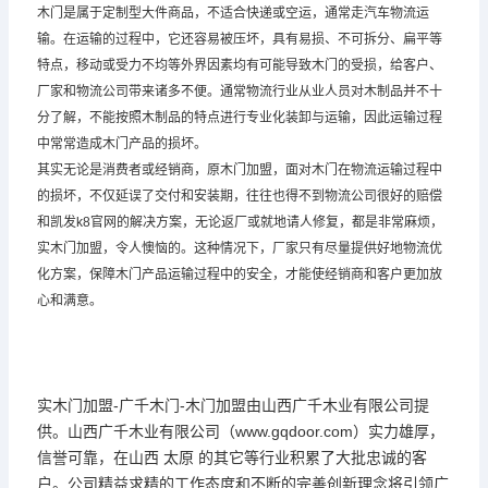
木门是属于定制型大件商品，不适合快递或空运，通常走汽车物流运
输。在运输的过程中，它还容易被压坏，具有易损、不可拆分、扁平等
特点，移动或受力不均等外界因素均有可能导致木门的受损，给客户、
厂家和物流公司带来诸多不便。通常物流行业从业人员对木制品并不十
分了解，不能按照木制品的特点进行专业化装卸与运输，因此运输过程
中常常造成木门产品的损坏。
其实无论是消费者或经销商，原木门加盟，面对木门在物流运输过程中
的损坏，不仅延误了交付和安装期，往往也得不到物流公司很好的赔偿
和凯发k8官网的解决方案，无论返厂或就地请人修复，都是非常麻烦，
实木门加盟，令人懊恼的。这种情况下，厂家只有尽量提供好地物流优
化方案，保障木门产品运输过程中的安全，才能使经销商和客户更加放
心和满意。
实木门加盟-
广千木门
-木门加盟由山西广千木业有限公司提
供。山西广千木业有限公司（www.gqdoor.com）实力雄厚，
信誉可靠，在山西 太原 的其它等行业积累了大批忠诚的客
户。公司精益求精的工作态度和不断的完善创新理念将引领广