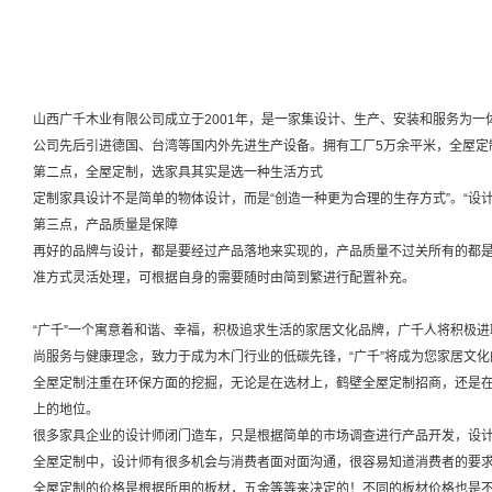
山西广千木业有限公司成立于2001年，是一家集设计、生产、安装和服务为
公司先后引进德国、台湾等国内外先进生产设备。拥有工厂5万余平米，全屋定
第二点，全屋定制，选家具其实是选一种生活方式
定制家具设计不是简单的物体设计，而是“创造一种更为合理的生存方式”。“设
第三点，产品质量是保障
再好的品牌与设计，都是要经过产品落地来实现的，产品质量不过关所有的都
准方式灵活处理，可根据自身的需要随时由简到繁进行配置补充。
“广千”一个寓意着和谐、幸福，积极追求生活的家居文化品牌，广千人将积极
尚服务与健康理念，致力于成为木门行业的低碳先锋，“广千”将成为您家居文化
全屋定制注重在环保方面的挖掘，无论是在选材上，鹤壁全屋定制招商，还是
上的地位。
很多家具企业的设计师闭门造车，只是根据简单的市场调查进行产品开发，设
全屋定制中，设计师有很多机会与消费者面对面沟通，很容易知道消费者的要
全屋定制的价格是根据所用的板材，五金等等来决定的！不同的板材价格也是