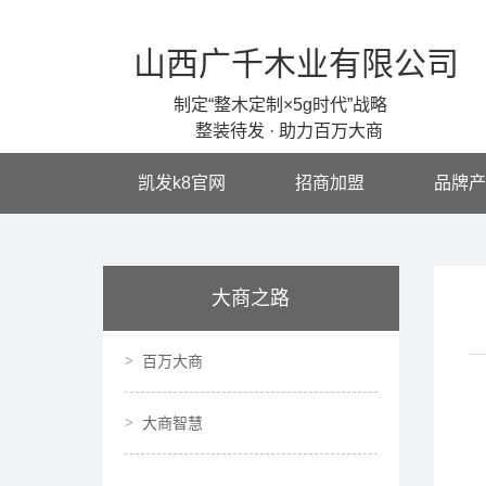
山西广千木业有限公司
制定“整木定制×5g时代”战略
整装待发 · 助力百万大商
凯发k8官网
招商加盟
品牌产
大商之路
百万大商
大商智慧