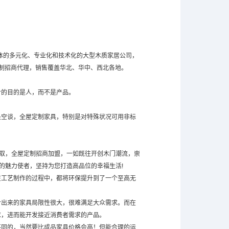
一体的多元化、专业化和技术化的大型木质家居公司，
制招商代理，销售覆盖华北、华中、西北各地。
计的目的是人，而不是产品。
是空谈，全屋定制家具，特别是对特殊状况可用非标
进取，全屋定制招商加盟，一如既往开创木门潮流，崇
的魅力使者，坚持为您打造高品位的幸福生活!
在工艺制作的过程中，都将环保提升到了一个至高无
计出来的家具局限性很大，很难满足大众需求。而在
求，进而能开发接近消费者需求的产品。
不同的，当然要比成品家具价格会高！但能合理的运