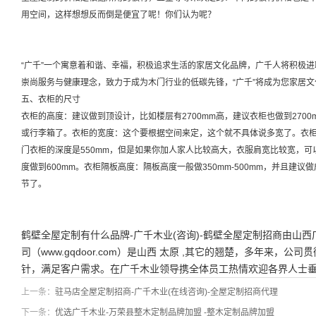
用空间，这样想想反而倒是便宜了呢！你们认为呢？
“广千”一个寓意着和谐、幸福，积极追求生活的家居文化品牌，广千人将积极
崇尚服务与健康理念，致力于成为木门行业的低碳先锋，“广千”将成为您家居文
五、衣柜的尺寸
衣柜的高度：建议做到顶设计，比如楼层有2700mm高，建议衣柜也做到270
或行李箱了。衣柜的宽度：这个要根据空间来定，这个就不具体说多宽了。衣柜
门衣柜的深度是550mm，但是如果你加人家人比较高大，衣服肩宽比较宽，可以
度做到600mm。衣柜隔板高度：隔板高度一般做350mm-500mm，并且建
节了。
鹤壁全屋定制有什么品牌-广千木业(咨询)-鹤壁全屋定制招商由山
司（www.gqdoor.com）是山西 太原 ,其它的翘楚，多年来，
针，满足客户需求。在广千木业领导携全体员工热情欢迎各界人士
上一条：
驻马店全屋定制招商-广千木业(在线咨询)-全屋定制招商代理
下一条：
优选广千木业-万荣县整木定制品牌加盟 -整木定制品牌加盟