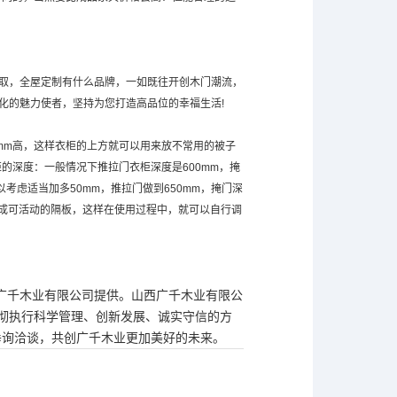
进取，全屋定制有什么品牌，一如既往开创木门潮流，
化的魅力使者，坚持为您打造高品位的幸福生活!
0mm高，这样衣柜的上方就可以用来放不常用的被子
的深度：一般情况下推拉门衣柜深度是600mm，掩
考虑适当加多50mm，推拉门做到650mm，掩门深
议做成可活动的隔板，这样在使用过程中，就可以自行调
西广千木业有限公司提供。山西广千木业有限公
公司贯彻执行科学管理、创新发展、诚实守信的方
垂询洽谈，共创广千木业更加美好的未来。