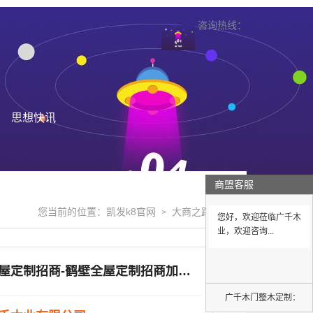
咨询热线：
思想快讯
商盟客服
您当前的位置：
凯发k8官网
大商之路
>
>
您好，欢迎莅临广千木
业，欢迎咨询...
鹤壁全屋定制招商-鹤壁全屋定制招商加盟-广千木业(多图)
广千木门整木定制：