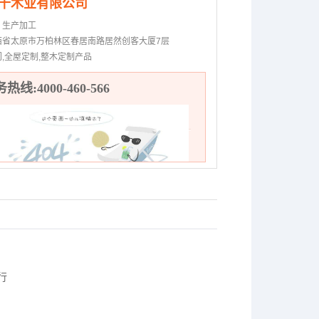
千木业有限公司
：
生产加工
西省太原市万柏林区春居南路居然创客大厦7层
门,全屋定制,整木定制产品
热线:4000-460-566
行