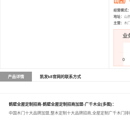
山西广
经营模式
地址：
山
主营：
木
业务
0
产品详情
凯发k8官网的联系方式
鹤壁全屋定制招商-鹤壁全屋定制招商加盟-广千木业(多图)：
中国木门十大品牌加盟
,
整木定制十大品牌招商
,
全屋定制广千木门排