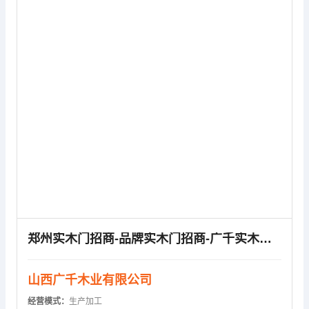
供应信息
郑州实木门招商-品牌实木门招商-广千实木门招商(多图)
山西广千木业有限公司
经营模式：
生产加工