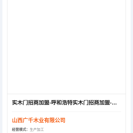
供应信息
实木门招商加盟-呼和浩特实木门招商加盟-广千实木门(多图)
山西广千木业有限公司
经营模式：
生产加工