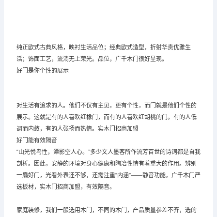
纯正欧式古典风格，映衬生活品位；经典欧式造型，折射华贵优雅生
活；饰面工艺，流淌无上荣光。品位，
广千木门
很好呈现。
好门是你个性的展示
对生活有追求的人。他们不仅有主见，更有个性，而门就是他们个性的
展示。这就是有的人喜欢红橡门，而有的人喜欢红胡桃的门。有的人低
调而内敛，有的人张扬而热情。实木门招商加盟
好门能有效隔音
“山光悦鸟性，潭影空人心。”多少文人墨客所作流芳百世的诗词都是自我
剖析。因此，安静的环境对身心健康和陶冶性情有着重大的作用。辨别
一扇好门，光看外表还不够，还需注重“内涵”——静音功能。广千木门严
选板材，实木门招商加盟，有效隔音。
家庭装修，我们一般选用木门，不同的木门，产品质量参差不齐，选的