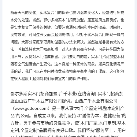
随着天气的变化，实木复合门的保养也要因温差变化大，经常进行补充
水分的处理。当然，鄂尔多斯实木门招商加盟，居室通风是否良好，也
是实木复合门保养的关键，但要注意通风时间和室内外温差，时间短，
没有效果，时间过长反而会起到副作用。但对于实木复合门出现干燥的
问题，大部分家庭采取用加湿器的办法来解决，虽然这是非常有效的方
法，呼和浩特实木门招商加盟，对人对家具都有好处，可是往往因为使
用不当，反倒对木门造成损害。我们要明白的是，实木门招商加盟木材
随着空气湿度会产生变化，这本身是一种正常的现象，如果变化情况严
重的话，我们可以在室内种植盆栽植物来平衡室内的干湿度。这样能够
在很大程度上起到对我们家装室内门的保护作用。
鄂尔多斯实木门招商加盟-广千木业(在线咨询)-实木门招商加
盟由山西广千木业有限公司提供。山西广千木业有限公司
（www.gqdoor.com）是一家从事“木门,全屋定制,整木定制产
品”的公司。自成立以来，我们坚持以“诚信为本，稳健经营”的
方针，勇于参与市场的良性竞争，使“木门厂家,木门定制,整木
定制,全屋定制”品牌拥有良好口碑。我们坚持“服务至上，用户