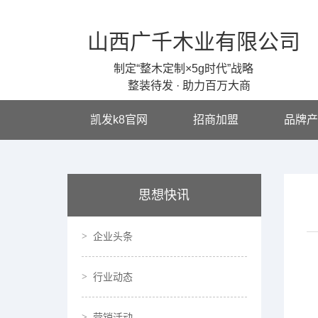
山西广千木业有限公司
制定“整木定制×5g时代”战略
整装待发 · 助力百万大商
凯发k8官网
招商加盟
品牌产
思想快讯
企业头条
行业动态
营销活动