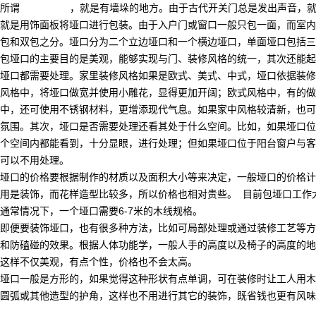
所谓
凯发k8官网
，就是有墙垛的地方。由于古代开关门总是发出声音，
就是用饰面板将垭口进行包装。由于入户门或窗口一般只包一面，而室内
包和双包之分。垭口分为二个立边垭口和一个横边垭口，单面垭口包括三
包垭口的主要目的是美观，能够实现与门、装修风格的统一，其次还能起
垭口都需要处理。家里装修风格如果是欧式、美式、中式，垭口依据装修
风格中，将垭口做宽并使用小雕花，显得更加开阔；欧式风格中，有的做
中，还可使用不锈钢材料，更增添现代气息。如果家中风格较清新，也可
氛围。其次，垭口是否需要处理还看其处于什么空间。比如，如果垭口位
个空间内都能看到，十分显眼，进行处理；但如果垭口位于阳台窗户与客
可以不用处理。
垭口的价格要根据制作的材质以及面积大小等来决定，一般垭口的价格计算方
用是装饰，而花样造型比较多，所以价格也相对贵些。 目前包垭口工作
通常情况下，一个垭口需要6-7米的木线规格。
即便要装饰垭口，也有很多种方法，比如可局部处理或通过装修工艺等方
和防磕碰的效果。根据人体功能学，一般人手的高度以及椅子的高度的地
这样不仅美观，有点个性，价格也不会太高。
垭口一般是方形的，如果觉得这种形状有点单调，可在装修时让工人用木
圆弧或其他造型的护角，这样也不用进行其它的装饰，既省钱也更有风味