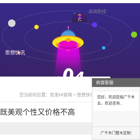
咨询热线：
思想快讯
商盟客服
您当前的位置：
凯发k8官网
思想快讯
>
>
您好，欢迎莅临广千木
业，欢迎咨询...
口既美观个性又价格不高
广千木门整木定制：