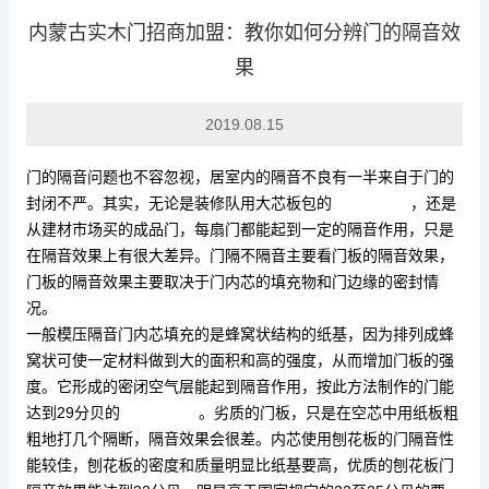
内蒙古实木门招商加盟：教你如何分辨门的隔音效
果
行业动态
2019.08.15
门的隔音问题也不容忽视，居室内的隔音不良有一半来自于门的
封闭不严。其实，无论是装修队用大芯板包的
凯发k8官网
，还是
从建材市场买的成品门，每扇门都能起到一定的隔音作用，只是
在隔音效果上有很大差异。门隔不隔音主要看门板的隔音效果，
门板的隔音效果主要取决于门内芯的填充物和门边缘的密封情
况。
一般模压隔音门内芯填充的是蜂窝状结构的纸基，因为排列成蜂
窝状可使一定材料做到大的面积和高的强度，从而增加门板的强
度。它形成的密闭空气层能起到隔音作用，按此方法制作的门能
达到29分贝的
凯发k8官网
。劣质的门板，只是在空芯中用纸板粗
粗地打几个隔断，隔音效果会很差。内芯使用刨花板的门隔音性
能较佳，刨花板的密度和质量明显比纸基要高，优质的刨花板门