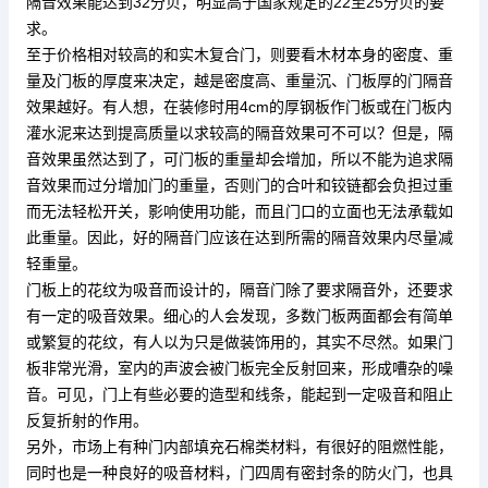
隔音效果能达到32分贝，明显高于国家规定的22至25分贝的要
求。
至于价格相对较高的
和实木复合门，则要看木材本身的密度、重
量及门板的厚度来决定，越是密度高、重量沉、门板厚的门隔音
效果越好。有人想，在装修时用4cm的厚钢板作门板或在门板内
灌水泥来达到提高质量以求较高的隔音效果可不可以？但是，隔
音效果虽然达到了，可门板的重量却会增加，所以不能为追求隔
音效果而过分增加门的重量，否则门的合叶和铰链都会负担过重
而无法轻松开关，影响使用功能，而且门口的立面也无法承载如
此重量。因此，好的隔音门应该在达到所需的隔音效果内尽量减
轻重量。
门板上的花纹为吸音而设计的，隔音门除了要求隔音外，还要求
有一定的吸音效果。细心的人会发现，多数门板两面都会有简单
或繁复的花纹，有人以为只是做装饰用的，其实不尽然。如果门
板非常光滑，室内的声波会被门板完全反射回来，形成嘈杂的噪
音。可见，门上有些必要的造型和线条，能起到一定吸音和阻止
反复折射的作用。
另外，市场上有种门内部填充石棉类材料，有很好的阻燃性能，
同时也是一种良好的吸音材料，门四周有密封条的防火门，也具