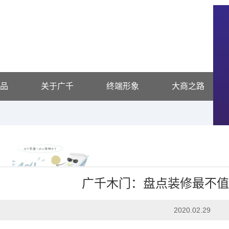
品
关于广千
终端形象
大商之路
广千木门：盘点装修最不
家装日志
2020.02.29