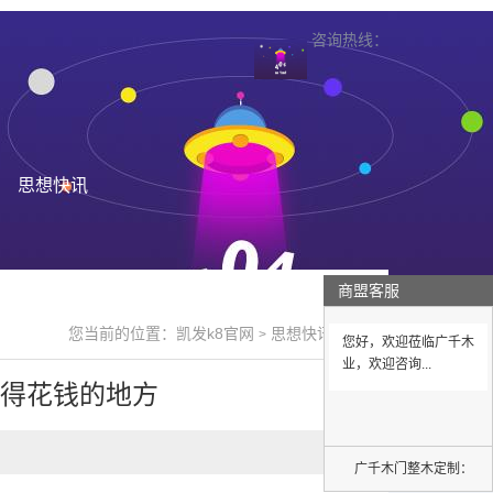
咨询热线：
思想快讯
商盟客服
您当前的位置：
凯发k8官网
思想快讯
>
>
您好，欢迎莅临广千木
业，欢迎咨询...
值得花钱的地方
广千木门整木定制：