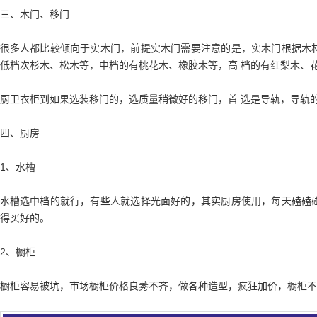
三、木门、移门
很多人都比较倾向于实木门，前提实木门需要注意的是，实木门根据木
低档次杉木、松木等，中档的有桃花木、橡胶木等，高 档的有红梨木、
厨卫衣柜到如果选装移门的，选质量稍微好的移门，首 选是导轨，导轨
四、厨房
1、水槽
水槽选中档的就行，有些人就选择光面好的，其实厨房使用，每天磕磕
得买好的。
2、橱柜
橱柜容易被坑，市场橱柜价格良莠不齐，做各种造型，疯狂加价，橱柜不