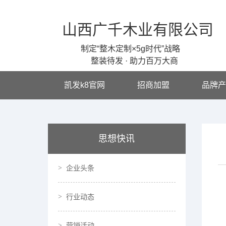
山西广千木业有限公司
制定“整木定制×5g时代”战略
整装待发 · 助力百万大商
凯发k8官网
招商加盟
品牌产
思想快讯
企业头条
行业动态
营销活动