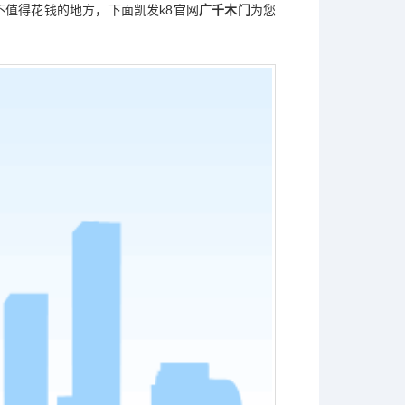
不值得花钱的地方，下面
凯发k8官网
广千木门
为您