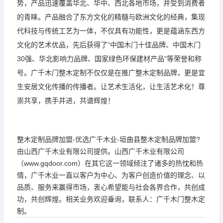
势，产品迅速覆盖华北、华中、西北各地市场，并受到消费者
的青睐。产品融合了东方文化的精髓与欧洲文化的经典，集现
代科技与传统工艺为一体，不仅具有功能性，更是蕴涵东西方
文化的艺术优品，先后获得了“中国木门十佳品牌、中国木门
30强、华北影响力品牌、国家绿色环保建材产品”等荣誉和称
号。广千木门整木定制不仅仅是在推广整木定制品牌，更是宜
生安居文化传播的传播者。让艺术生活化，让生活艺术化！尊
崇共享，携手并进，共谱辉煌！
整木定制品牌加盟-优选广千木业-垣曲县整木定制品牌加盟?
由山西广千木业有限公司提供。山西广千木业有限公司
（www.gqdoor.com）在其它这一领域倾注了诸多的热忱和热
情，广千木业一直以客户为中心、为客户创造价值的理念、以
品质、服务来赢得市场，衷心希望能与社会各界合作，共创成
功，共创辉煌。相关业务欢迎垂询，联系人：广千木门整木定
制。