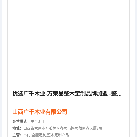
优选广千木业-万荣县整木定制品牌加盟 -整木定制品牌加盟
山西广千木业有限公司
经营模式：
生产加工
地址：
山西省太原市万柏林区春居南路居然创客大厦7层
主营：
木门,全屋定制,整木定制产品