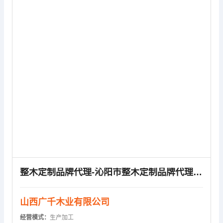
供应信息
整木定制品牌代理-沁阳市整木定制品牌代理 -广千木业(多图)
山西广千木业有限公司
经营模式：
生产加工