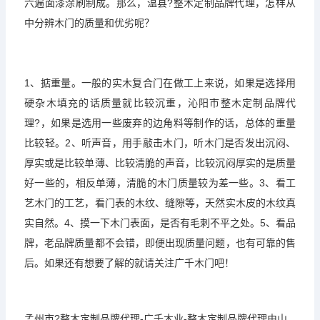
六遍面漆涂刷制成。那么，温县?整木定制品牌代理，怎样从
中分辨木门的质量和优劣呢？
1、掂重量。一般的实木复合门在做工上来说，如果是选择用
硬杂木填充的话质量就比较沉重，沁阳市整木定制品牌代
理?，如果是选用一些废弃的边角料等制作的话，总体的重量
比较轻。2、听声音，用手敲击木门，听木门是否发出沉闷、
厚实或是比较单薄、比较清脆的声音，比较沉闷厚实的是质量
好一些的，相反单薄，清脆的木门质量较为差一些。3、看工
艺木门的工艺，看门表的木纹、缝隙等，天然实木皮的木纹真
实自然。4、摸一下木门表面，是否有毛刺不平之处。5、看品
牌，老品牌质量都不会错，即便出现质量问题，也有可靠的售
后。如果还有想要了解的就请关注广千木门吧！
孟州市?整木定制品牌代理-广千木业-整木定制品牌代理由山