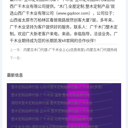
西广千木业有限公司提供。“木门,全屋定制,整木定制产品”就
选山西广千木业有限公司（www.gqdoor.com），公司位于：
山西省太原市万柏林区春居南路居然创客大厦7层，多年来，
广千木业坚持为客户提供好的服务，联系人：广千木门整木定
制。欢迎广大新老客户来电，来函，亲临指导，洽谈业务。广
千木业期待成为您的长期凯发k8官网的合作伙伴！
上一条：
内蒙古木门代理-广千木业上心(优质商家)-内蒙古木门代理热线
下一条：
最新信息
整木定制品牌代理-沁阳市整木定制品牌代理 -广千木业(多图)
整木定制品牌代理-广千木业-温县 整木定制品牌代理
濮阳市整木定制品牌代理-整木定制品牌代理-广千木业
整木定制品牌代理-孟州市 整木定制品牌代理-广千木业
整木定制品牌代理-广千木业-沁阳市整木定制品牌代理
广千木业(图)-濮阳市整木定制品牌代理-整木定制品牌代理