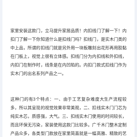
家里安装这款门，立马提升家居品质！内扣线门了解一下！内
扣门了解一下你知道什么是扣线门吗？扣线门，是实木门类的
中上品，所谓的扣线门就是另外用一块板雕刻出花形再用胶黏
在门板上，视觉上很有立体感。扣线门分为内扣线和外扣线，
内扣门在制作时，线条是在内凹陷的。内扣门款式扣线门作为
实木门的出名系列产品之一。
这种门的有3个特点：一、由于工艺复杂难度大生产流程较
多，所以其呈现的视觉效果非常美观，二、扣线实木门门芯为
纯实木芯，质感强，大气。三、扣线实木门使用的时间较长，
而且环保无污染，家装使用这款门比较多。
广千木门
整木定制
产品众多，各类型门款放在家里简直就是一幅高雅、精致的艺