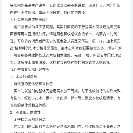
等国内外先进生产设备。公司成立以来不断进取，迅速壮大，木门行业
内推行十年质保、单品固化模式，封闭式仿古漆。
为什么要贴皮或贴纸呢？
这个就要从油漆工艺说起，其实前面说的不管是实木面板还是密度板
面板都可以直接做油漆，但是颜色和纹路就会很单一，内蒙古木门代
理，可众多的消费者所需求的花色款式肯定又不能一模一样，加上真正
高r档材种的实木价格非常昂贵，而木皮和木纹纸要便宜的多，所以厂家
一般会用各种纹路款式的木皮和木纹纸，先贴一 层，内蒙古木门代理公
司，然后在上面做油漆，这样就会有各种各样的款式供大家选择。
我们来看看实木门好在哪…
1、木纹纹理清晰
有很强的整体感和立体感
实木门就是门的整体完全用实木加工而成。时下比较流行的材质大致
有榆木、红松、扎木、楸木、水曲柳、榉木等。因此木纹纹理清晰，有
很强的整体感和立体感。
2、不变形、耐腐蚀
无拼接缝及隔热保温
纯实木门是以取材自森林的天然原木做门芯，经过脱脂烘干处理，然