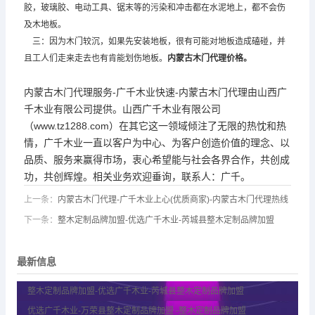
胶，玻璃胶、电动工具、锯末等的污染和冲击都在水泥地上，都不会伤
及木地板。
三：因为木门较沉，如果先安装地板，很有可能对地板造成磕碰，并
且工人们走来走去也有肯能划伤地板。
内蒙古木门代理
价格。
内蒙古木门代理服务-广千木业快速-内蒙古木门代理由山西广
千木业有限公司提供。山西广千木业有限公司
（www.tz1288.com）在其它这一领域倾注了无限的热忱和热
情，广千木业一直以客户为中心、为客户创造价值的理念、以
品质、服务来赢得市场，衷心希望能与社会各界合作，共创成
功，共创辉煌。相关业务欢迎垂询，联系人：广千。
上一条：
内蒙古木门代理-广千木业上心(优质商家)-内蒙古木门代理热线
下一条：
整木定制品牌加盟-优选广千木业-芮城县整木定制品牌加盟
最新信息
整木定制品牌加盟-优选广千木业-芮城县整木定制品牌加盟
优选广千木业-万荣县整木定制品牌加盟 -整木定制品牌加盟