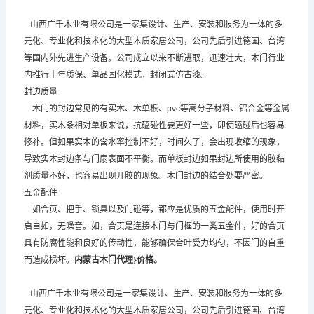
山西广千木业有限公司是一家集设计、生产、安装和服务为一体的多
元化、专业化和技术化的大型木质家居公司，公司先后引进德国、台湾
等国内外先进生产设备。公司成立以来不断进取，迅速壮大，木门行业
内推行十年质保、单品固化模式，封闭式仿古漆。
封边质量
木门的封边常见的有实木、木单板、pvc等高分子材料、铝合金等金属
材料，实木条相对单板来说，抗磕碰性要更好一些，即使磕碰后也容易
修补。但如果实木的含水率控制不好，时间久了，会出现收缩的现象，
导致实木封边条与门扇表面不平衡。而单板封边如果封边所使用的胶黏
剂质量不好，也容易出现开胶的现象。木门封边的结合处要严密。
五金配件
如合页、把手、锁具以及门碰等，都应是优质的五金配件，使用时开
启自如，无噪音。如，合页是连接木门与门框的一类五金件，好的合页
具有防腐性能和良好的传动性，能够确保合叶受力均匀，不因门的自重
而造成损坏。
内蒙古木门代理
}
价格。
山西广千木业有限公司是一家集设计、生产、安装和服务为一体的多
元化、专业化和技术化的大型木质家居公司，公司先后引进德国、台湾