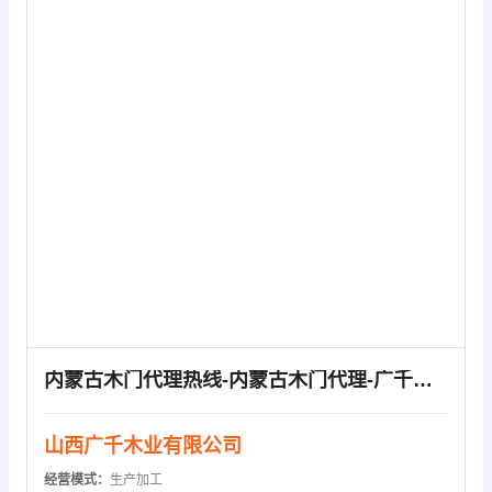
供应信息
内蒙古木门代理热线-内蒙古木门代理-广千木业快速
山西广千木业有限公司
经营模式：
生产加工