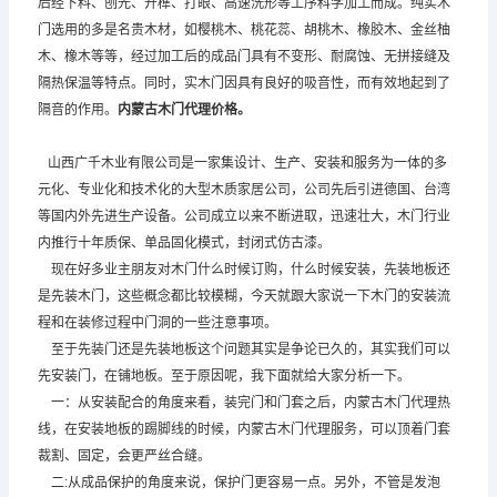
后经下料、刨光、开榫、打眼、高速洗形等工序科学加工而成。纯实木
门选用的多是名贵木材，如樱桃木、桃花蕊、胡桃木、橡胶木、金丝柚
木、橡木等等，经过加工后的成品门具有不变形、耐腐蚀、无拼接缝及
隔热保温等特点。同时，实木门因具有良好的吸音性，而有效地起到了
隔音的作用。
内蒙古木门代理
价格。
山西广千木业有限公司是一家集设计、生产、安装和服务为一体的多
元化、专业化和技术化的大型木质家居公司，公司先后引进德国、台湾
等国内外先进生产设备。公司成立以来不断进取，迅速壮大，木门行业
内推行十年质保、单品固化模式，封闭式仿古漆。
现在好多业主朋友对木门什么时候订购，什么时候安装，先装地板还
是先装木门，这些概念都比较模糊，今天就跟大家说一下木门的安装流
程和在装修过程中门洞的一些注意事项。
至于先装门还是先装地板这个问题其实是争论已久的，其实我们可以
先安装门，在铺地板。至于原因呢，我下面就给大家分析一下。
一：从安装配合的角度来看，装完门和门套之后，内蒙古木门代理热
线，在安装地板的踢脚线的时候，内蒙古木门代理服务，可以顶着门套
裁割、固定，会更严丝合缝。
二:从成品保护的角度来说，保护门更容易一点。另外，不管是发泡