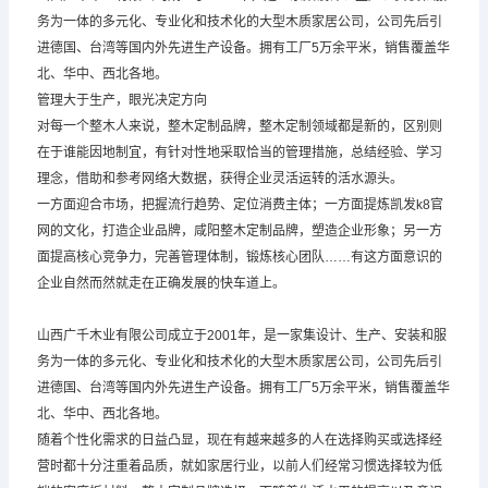
务为一体的多元化、专业化和技术化的大型木质家居公司，公司先后引
进德国、台湾等国内外先进生产设备。拥有工厂5万余平米，销售覆盖华
北、华中、西北各地。
管理大于生产，眼光决定方向
对每一个整木人来说，整木定制品牌，整木定制领域都是新的，区别则
在于谁能因地制宜，有针对性地采取恰当的管理措施，总结经验、学习
理念，借助和参考网络大数据，获得企业灵活运转的活水源头。
一方面迎合市场，把握流行趋势、定位消费主体；一方面提炼凯发k8官
网的文化，打造企业品牌，咸阳整木定制品牌，塑造企业形象；另一方
面提高核心竞争力，完善管理体制，锻炼核心团队……有这方面意识的
企业自然而然就走在正确发展的快车道上。
山西广千木业有限公司成立于2001年，是一家集设计、生产、安装和服
务为一体的多元化、专业化和技术化的大型木质家居公司，公司先后引
进德国、台湾等国内外先进生产设备。拥有工厂5万余平米，销售覆盖华
北、华中、西北各地。
随着个性化需求的日益凸显，现在有越来越多的人在选择购买或选择经
营时都十分注重着品质，就如家居行业，以前人们经常习惯选择较为低