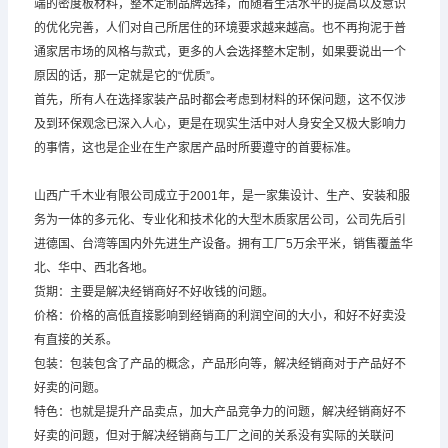
端的密度板材料，整木定制品牌选择，而随着生活水平的提高以及意识
的优化完善，人们对自己所居住的环境要求越来越高。也不再拘泥于普
通家居市场的风格与款式，更多的人会选择整木定制，如果要说出一个
原因的话，那一定就是它的“优质”。
首先，所有人在选择家装产品时都会考虑到材料的环保问题，这不仅涉
及到环保观念已深入人心，更是在现实生活中对人身安全又极大影响力
的事情，这也是企业在生产家居产品时所要遵守的首要标准。
山西广千木业有限公司成立于2001年，是一家集设计、生产、安装和服
务为一体的多元化、专业化和技术化的大型木质家居公司，公司先后引
进德国、台湾等国内外先进生产设备。拥有工厂5万余平米，销售覆盖华
北、华中、西北各地。
货期：主要是解决经销商好不好收钱的问题。
价格：价格的高低直接影响到经销商的利润空间的大小，和好不好卖没
有直接的关系。
包装：包装包含了产品的概念，产品形向等，解决经销商对于产品好不
好卖的问题。
特色：也就是提升产品卖点，加大产品竞争力的问题，解决经销商好不
好卖的问题，但对于解决经销商与工厂之间的关系没有实际的关联问