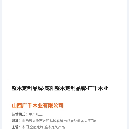
整木定制品牌-咸阳整木定制品牌-广千木业
山西广千木业有限公司
经营模式：
生产加工
地址：
山西省太原市万柏林区春居南路居然创客大厦7层
主营：
木门,全屋定制,整木定制产品