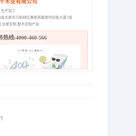
千木业有限公司
：
生产加工
西省太原市万柏林区春居南路居然创客大厦7层
门,全屋定制,整木定制产品
热线:4000-460-566
行