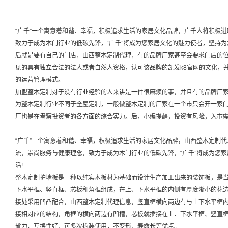
“广千”一个寓意着和谐、幸福，积极追求生活的家居文化品牌，广千人将积极
致力于成为木门行业的低碳先锋，“广千”将成为您家居文化的魅力使者，坚持为
后就是要有自己的门店，山西整木定制代理，有的品牌厂家甚至会要求门店的
见的具有独立合法的法人或者自然人资格，认可该品牌的凯发k8官网的文化，
的运营管理模式。
加盟整木定制对于没有行业经验的人来讲是一件很麻烦的事，并且有的品牌厂
为整木定制行业不同于全屋定制，一般做整木定制的厂家在一个市只会开一家
厂也是在考察投资者的各方面的综合实力。后，小编提醒，投资有风险，入市
“广千”一个寓意着和谐、幸福，积极追求生活的家居文化品牌，山西整木定制
流，崇尚服务与健康理念，致力于成为木门行业的低碳先锋，“广千”将成为您
活!
整木定制护墙板是一种以纯实木板材为基础而设计生产加工出来的装饰板，是
下水平框、竖直框、芯板和角框组成，在上、下水平框的内侧有厚度渐小的花
接处采用凹凸配合，山西整木定制代理信息，竖直框横向两边有与上下水平框
接相对应的结构，角框的横向两边有凹槽，芯板就插接在上、下水平框、竖直
省力、互换性好，可多次拆装使用，不变形，寿命长等优点。