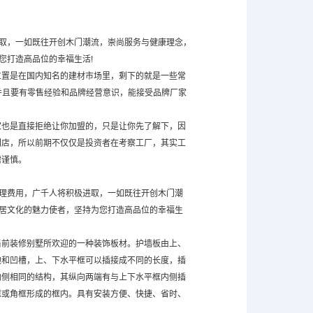
进取，一如既往开创木门潮流，崇尚服务与健康理念，
您打造高品位的幸福生活!
位置是在国内知名的建材市场里，剩下的就是一些常
并且要有零售经验和品牌经营意识，能接受品牌厂家
家也是直接拒绝让你加盟的，只是让你先了解下，因
门店，所以前期不仅仅是投资者在考察工厂，其实工
需谨慎。
代理费用，广千人将积极进取，一如既往开创木门潮
家居文化的魅力使者，坚持为您打造高品位的幸福生
当前装修别墅所欢迎的一种装饰板材。护墙板由上、
边和凹槽，上、下水平框可以插接成不同的长度，插
内侧相同的结构，其纵向两端有与上下水平框内侧插
框或角框形成的框内。具有安装方便、快捷、省时、