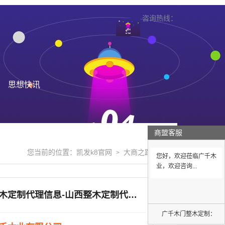
咨询热线：
思想快讯
商盟客服
您当前的位置：
凯发k8官网
大商之路
>
>
您好，欢迎莅临广千木
业，欢迎咨询...
山西整木定制代理信息-山西整木定制代理-广千木业
广千木门整木定制：