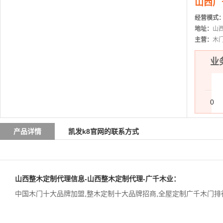
山西广
经营模式
地址：
山
主营：
木
业务
0
产品详情
凯发k8官网的联系方式
山西整木定制代理信息-山西整木定制代理-广千木业：
中国木门十大品牌加盟
,
整木定制十大品牌招商
,
全屋定制广千木门排