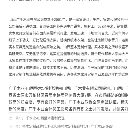
山西广千木业有限公司成立于2001年，是一家集设计、生产、安装和服务为
公司先后引进德国、台湾等国内外先进生产设备。拥有工厂5万余平米，销售覆
实木家具定制目前在国内尚属新兴行业，发展迅速，市场空间巨大。近两年牌
细节上下功夫，好比配送铝衣架，替换传统木衣架，也能让品牌形象晋升，达
实木家具定制透露自然与原始之美，山西整木定制代理，实木家具之所以长盛
具既天然、又无化学污染，这实在是健康的时尚选择，符合现代都市人崇尚大
木家具在加工制作的过程中，和那些人造板的家具相比，用胶量是相当少的。
制企业是传统制造业，对技术要求不高，历史渊源，至今民间的“木匠”对经济
家具定制作坊式制造依然散落在民间，许多实木家具定制企业源自这样作坊式
广千木业-山西整木定制代理由山西广千木业有限公司提供。山西广千木业有
西省太原市万柏林区春居南路居然创客大厦7层。在市场经济的浪潮
较高的知名度，享有良好的声誉。广千木业取得全网商盟认证，标志
新的高度。广千木业全体员工愿与各界有识之士共同发展，共创美
上一条：
广千木业-山西整木定制代理
下一条：
整木定制品牌代理-沁阳市整木定制品牌代理 -广千木业(多图)