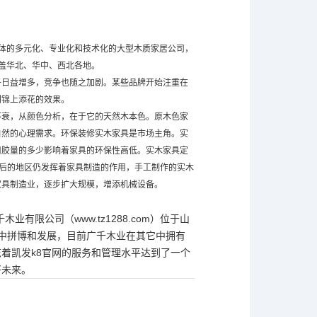
一体的多元化、专业化和技术化的大型木质家居公司，
盖华北、华中、西北各地。
子日益增多，竞争也随之加剧。某些品牌开始注重在
到锦上添花的效果。
不衰，从颜色分析，在于它的天然木本色。原木色家
自然的心理需求。环保装修实木家具是市场主角。实
用胶量的多少影响着家具的环保性高低。实木家具定
落后的地区仍发挥着家具制造的作用，手工制作的实木
家具制造业，逐步扩大规模，增添机械设备。
限公司（www.tz1288.com）位于山
中拼博和发展，目前广千木业在其它中拥有
着凯发k8官网的服务和管理水平达到了一个
好未来。