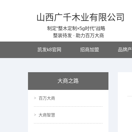
山西广千木业有限公司
制定“整木定制×5g时代”战略
整装待发 · 助力百万大商
凯发k8官网
招商加盟
品牌产
大商之路
百万大商
大商智慧