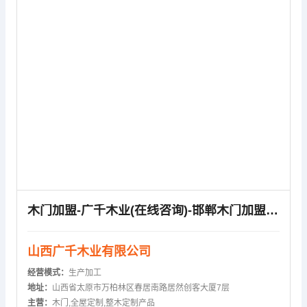
木门加盟-广千木业(在线咨询)-邯郸木门加盟招商
山西广千木业有限公司
经营模式：
生产加工
地址：
山西省太原市万柏林区春居南路居然创客大厦7层
主营：
木门,全屋定制,整木定制产品