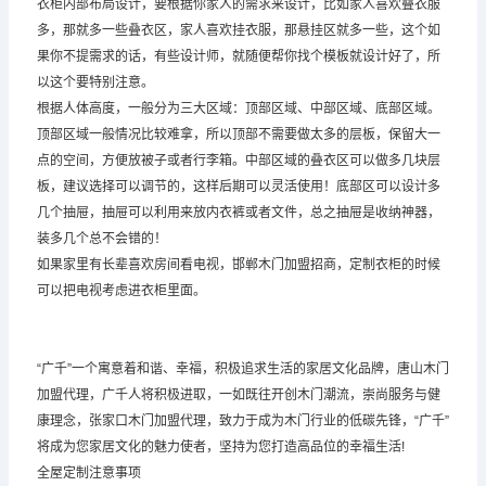
衣柜内部布局设计，要根据你家人的需求来设计，比如家人喜欢叠衣服
多，那就多一些叠衣区，家人喜欢挂衣服，那悬挂区就多一些，这个如
果你不提需求的话，有些设计师，就随便帮你找个模板就设计好了，所
以这个要特别注意。
根据人体高度，一般分为三大区域：顶部区域、中部区域、底部区域。
顶部区域一般情况比较难拿，所以顶部不需要做太多的层板，保留大一
点的空间，方便放被子或者行李箱。中部区域的叠衣区可以做多几块层
板，建议选择可以调节的，这样后期可以灵活使用！底部区可以设计多
几个抽屉，抽屉可以利用来放内衣裤或者文件，总之抽屉是收纳神器，
装多几个总不会错的！
如果家里有长辈喜欢房间看电视，邯郸木门加盟招商，定制衣柜的时候
可以把电视考虑进衣柜里面。
“广千”一个寓意着和谐、幸福，积极追求生活的家居文化品牌，唐山木门
加盟代理，广千人将积极进取，一如既往开创木门潮流，崇尚服务与健
康理念，张家口木门加盟代理，致力于成为木门行业的低碳先锋，“广千”
将成为您家居文化的魅力使者，坚持为您打造高品位的幸福生活!
全屋定制注意事项