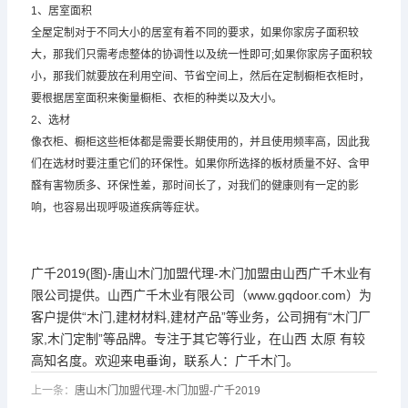
1、居室面积
全屋定制对于不同大小的居室有着不同的要求，如果你家房子面积较
大，那我们只需考虑整体的协调性以及统一性即可;如果你家房子面积较
小，那我们就要放在利用空间、节省空间上，然后在定制橱柜衣柜时，
要根据居室面积来衡量橱柜、衣柜的种类以及大小。
2、选材
像衣柜、橱柜这些柜体都是需要长期使用的，并且使用频率高，因此我
们在选材时要注重它们的环保性。如果你所选择的板材质量不好、含甲
醛有害物质多、环保性差，那时间长了，对我们的健康则有一定的影
响，也容易出现呼吸道疾病等症状。
广千2019(图)-唐山木门加盟代理-木门加盟由山西广千木业有
限公司提供。山西广千木业有限公司（www.gqdoor.com）为
客户提供“木门,建材材料,建材产品”等业务，公司拥有“木门厂
家,木门定制”等品牌。专注于其它等行业，在山西 太原 有较
高知名度。欢迎来电垂询，联系人：
广千木门
。
上一条：
唐山木门加盟代理-木门加盟-广千2019