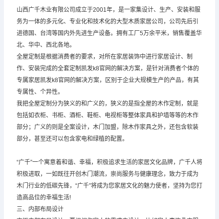
山西广千木业有限公司成立于2001年，是一家集设计、生产、安装和服
务为一体的多元化、专业化和技术化的大型木质家居公司，公司先后引
进德国、台湾等国内外先进生产设备。拥有工厂5万余平米，销售覆盖华
北、华中、西北各地。
全屋定制是根据消费者的要求，对所在家居装饰中进行家居设计、制
作、安装完成的全套定制凯发k8官网的解决方案，是针对消费者个体的
专属家居凯发k8官网的解决方案，区别于企业大规模生产的产品，有其
专属性、个异性。
我把全屋定制分为狭义的和广义的，狭义的是指全屋的木作定制，就是
包括如衣柜、书柜、酒柜、鞋柜、电视柜等整体家具和护墙等等的木作
部分；广义的则是全案设计，木门加盟，除木作家具之外，还包含软装
部分，甚至还可以包含家电和绿植的配置。
“广千”一个寓意着和谐、幸福，积极追求生活的家居文化品牌，广千人将
积极进取，一如既往开创木门潮流，崇尚服务与健康理念，致力于成为
木门行业的低碳先锋，“广千”将成为您家居文化的魅力使者，坚持为您打
造高品位的幸福生活!
三、内部布局设计