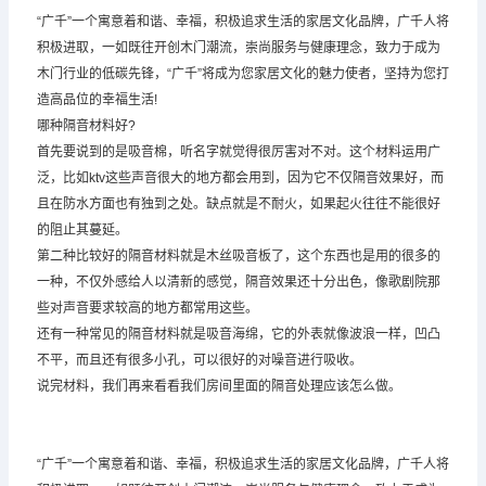
“广千”一个寓意着和谐、幸福，积极追求生活的家居文化品牌，广千人将
积极进取，一如既往开创木门潮流，崇尚服务与健康理念，致力于成为
木门行业的低碳先锋，“广千”将成为您家居文化的魅力使者，坚持为您打
造高品位的幸福生活!
哪种隔音材料好?
首先要说到的是吸音棉，听名字就觉得很厉害对不对。这个材料运用广
泛，比如ktv这些声音很大的地方都会用到，因为它不仅隔音效果好，而
且在防水方面也有独到之处。缺点就是不耐火，如果起火往往不能很好
的阻止其蔓延。
第二种比较好的隔音材料就是木丝吸音板了，这个东西也是用的很多的
一种，不仅外感给人以清新的感觉，隔音效果还十分出色，像歌剧院那
些对声音要求较高的地方都常用这些。
还有一种常见的隔音材料就是吸音海绵，它的外表就像波浪一样，凹凸
不平，而且还有很多小孔，可以很好的对噪音进行吸收。
说完材料，我们再来看看我们房间里面的隔音处理应该怎么做。
“广千”一个寓意着和谐、幸福，积极追求生活的家居文化品牌，广千人将