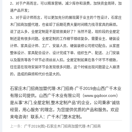
2、对于产商而言，可以精准营销，减少库存和浪费，加快资金周转，加
速产品开发；
3、对于设计师而言，可以更加充分的展现属于业主的个性设计，石家庄
木门招商加盟代理，也省却了后期花费大量时间精力找寻家具的麻烦。
说了这么多，全屋定制是不是就很美好了？当然不是，现阶段的全屋定
制还是有很多问题。全屋定制的工作细节错综复杂，需要业主、硬装设
计师、家具设计师、工厂、安装人员、硬装装修公司密切配合。从家居
整体设计、家具配合设计、设计完成下单、组织生产、配送、上门安装
以及服务等各个环节必须丝丝入扣。全屋定制如果在各个环节不细致，
往往是在现场安装环节会发现很多问题，这个时候出现问题是让人崩溃
的，造成的麻烦和代价也是大的。
石家庄木门招商加盟代理-木门招商-广千2019由山西广千木业
有限公司提供。山西广千木业有限公司（www.gqdoor.com）
是从事“木门,全屋定制,整木定制产品”的企业，公司秉承“诚信
经营，用心服务”的理念，为您提供优质的产品和服务。欢迎
来电咨询！联系人：
广千木门
整木定制。
上一条：
广千2019(图)-石家庄木门招商加盟代理-木门招商