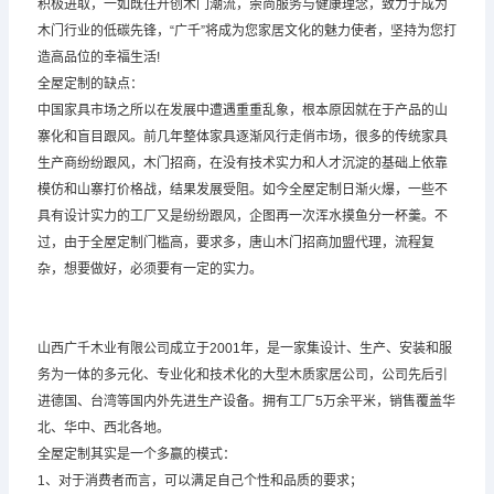
积极进取，一如既往开创木门潮流，崇尚服务与健康理念，致力于成为
木门行业的低碳先锋，“广千”将成为您家居文化的魅力使者，坚持为您打
造高品位的幸福生活!
全屋定制的缺点：
中国家具市场之所以在发展中遭遇重重乱象，根本原因就在于产品的山
寨化和盲目跟风。前几年整体家具逐渐风行走俏市场，很多的传统家具
生产商纷纷跟风，木门招商，在没有技术实力和人才沉淀的基础上依靠
模仿和山寨打价格战，结果发展受阻。如今全屋定制日渐火爆，一些不
具有设计实力的工厂又是纷纷跟风，企图再一次浑水摸鱼分一杯羹。不
过，由于全屋定制门槛高，要求多，唐山木门招商加盟代理，流程复
杂，想要做好，必须要有一定的实力。
山西广千木业有限公司成立于2001年，是一家集设计、生产、安装和服
务为一体的多元化、专业化和技术化的大型木质家居公司，公司先后引
进德国、台湾等国内外先进生产设备。拥有工厂5万余平米，销售覆盖华
北、华中、西北各地。
全屋定制其实是一个多赢的模式：
1、对于消费者而言，可以满足自己个性和品质的要求；