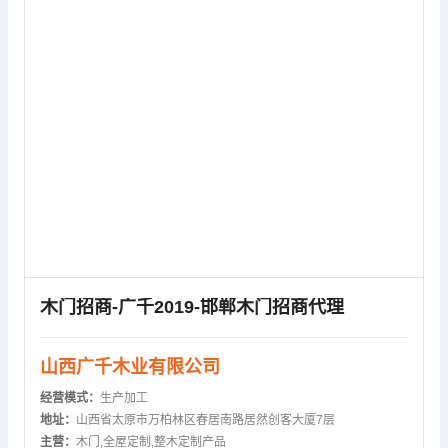
木门招商-广千2019-邯郸木门招商代理
山西广千木业有限公司
经营模式：
生产加工
地址：
山西省太原市万柏林区春居南路居然创客大厦7层
主营：
木门,全屋定制,整木定制产品