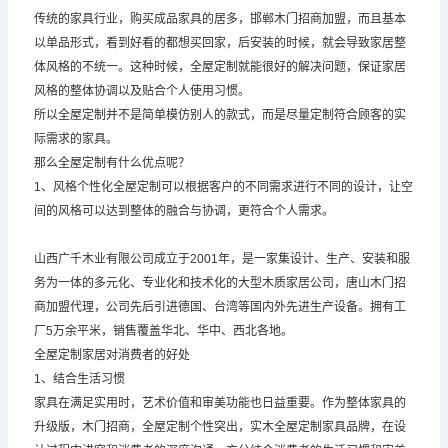
传统的家具行业，购买成品家具的居多，邯郸木门招商加盟，而且基本
以单品形式，看到好看的都想买回家，后安装的时候，就会导致家居整
体风格的不统一。这种时候，全屋定制就能很好的解决问题，保证家居
风格的整体协调以及贴合个人使用习惯。
所以全屋定制并不是简单模仿别人的款式，而是尽量定制符合顾客的实
际需求的家具。
那么全屋定制有什么优点呢？
1、风格个性化全屋定制可以根据客户的不同需求进行不同的设计，让空
间的风格可以达到整体的融合与协调，更符合个人需求。
山西广千木业有限公司成立于2001年，是一家集设计、生产、安装和服
务为一体的多元化、专业化和技术化的大型木质家居公司，唐山木门招
商加盟代理，公司先后引进德国、台湾等国内外先进生产设备。拥有工
厂5万余平米，销售覆盖华北、华中、西北各地。
全屋定制家居对消费者的好处
1、结合生活习惯
家具在满足实用时，艺术价值和审美功能也日益重要。作为整体家具的
升级版，木门招商，全屋定制个性突出，实木全屋定制家具品牌，在设