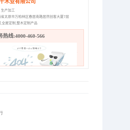
千木业有限公司
：
生产加工
西省太原市万柏林区春居南路居然创客大厦7层
门,全屋定制,整木定制产品
热线:4000-460-566
行