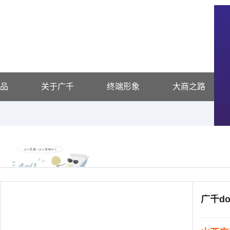
品
关于广千
终端形象
大商之路
广千d
供应信息