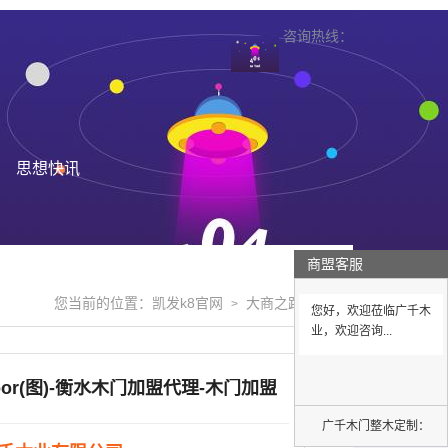
咨询热线：
思想快讯
商盟客服
您当前的位置：
凯发k8官网
大商之路
>
>
您好，欢迎莅临广千木
业，欢迎咨询...
oor(图)-衡水木门加盟代理-木门加盟
广千木门整木定制：