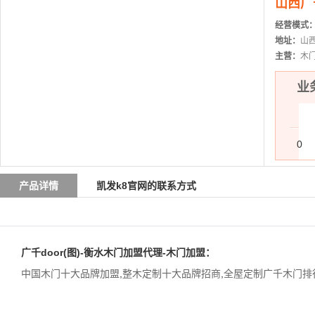
山西广
经营模式
地址：
山
主营：
木
业务
0
产品详情
凯发k8官网的联系方式
广千door(图)-衡水木门加盟代理-木门加盟：
中国木门十大品牌加盟
,
整木定制十大品牌招商
,
全屋定制广千木门排