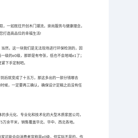
进取，一如既往开创木门潮流，崇尚服务与健康理念，
您打造高品位的幸福生活!
。当然，这一块我们是无法现场进行环保检测的，因
一级的e0级，那即是有夸张，低也不会地域e1了；
赶紧下手定制吧。
修到后就变成了十五万，那这多出的一部分钱哪去
的时候，一定要再三确认，确保设计定稿之后没有任
一体的多元化、专业化和技术化的大型木质家居公司，
5万余平米，销售覆盖华北、华中、西北各地。
的商家可能会向消费者宣称是e0级，但实际不是的，作