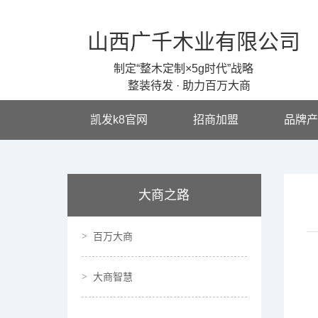
山西广千木业有限公司
制定“整木定制×5g时代”战略
整装待发 · 助力百万大商
凯发k8官网
招商加盟
品牌产
大商之路
百万大商
大商智慧