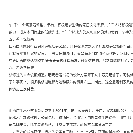
“广千”一个寓意着和谐、幸福，积极追求生活的家居文化品牌，广千人将积极
致力于成为木门行业的低碳先锋，“广千”将成为您家居文化的魅力使者，坚持为
五、看环保效果
目前国内家具行业的环保标准是e1级，环保检测达到这个标准就是合格的产品
此就只能看厂家的宣传。一般宣传超过e1，秦皇岛木门加盟招商代理，达到更高
有更厉害的能达到欧美f★★★★级环保标准，碰到这样的，那恭喜你找对了，
六、看收费标准
装修过的人应该都知道，明明看着当初的设计方案算下来十万元足够了，可装
了？事实上，很多装修过程都有这种额外的费用产生。因此，选全屋定制家具
何追加二次付费。
山西广千木业有限公司成立于2001年，是一家集设计、生产、安装和服务为
衡水木门加盟代理，公司先后引进德国、台湾等国内外先进生产设备。拥有工厂
与品牌无关，除了考虑价格，注意以下事项，应该不会再被坑了吧
一，重要的就是环保，板材的分类有三种：e0/e1/e2级，环保的是e0级，有