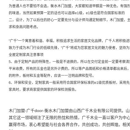
为普通人也不要怕不会选，衡水木门加盟，大家都知道甲醛是一种无色，有强
的味道，当然如果预算一定的话也可以选择e1级，e1级也是符合国家标准的
二，设计，为了以后住的舒心一定要充分与设计师沟通定制细节，木门加盟，
求和身高问题考虑。
“广千”一个寓意着和谐、幸福，积极追求生活的家居文化品牌，广千人将积极
致力于成为木门行业的低碳先锋，“广千”将成为您家居文化的魅力使者，坚持为
全屋定制家具注意事项
5、由于定制产品的特殊性，一般是不退换的，所以在交付定金前一定要考察清
平米收费，所有的五金也是另外计费的，所以等产品图纸和价格清单都出来后
的附件，板材和五金等配件，应该一一注明品牌和型号。
6、环保和安全，定制家具一般采用符合国家环保标准的e1级优质板材，采用
家具时，要求商家提供国家的环保检测报告。
木门加盟-广千door-衡水木门加盟由山西广千木业有限公司提供。山西广
其它这一领域倾注了无限的热忱和热情，广千木业一直以客户为中
赢得市场，衷心希望能与社会各界合作，共创成功，共创辉煌。相