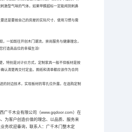
烈刺激型气味的气体，如果甲醛超标一定能闻到刺鼻
主要还是要按自己的房屋的实际尺寸、使用习惯与需
进取，一如既往开创木门潮流，崇尚服务与健康理念，
您打造高品位的幸福生活!
楚，特别是对计价方式，定制家具一般不但板材是按
，确认清楚再交付定金。图纸和清单都应该作为合同
先进的封边技术，实现板材的零孔位外露，在选购定制
千木业有限公司（www.gqdoor.com）在
心、为客户创造价值的理念、以品质、服务来
关业务欢迎垂询，联系人：
广千木门
整木定