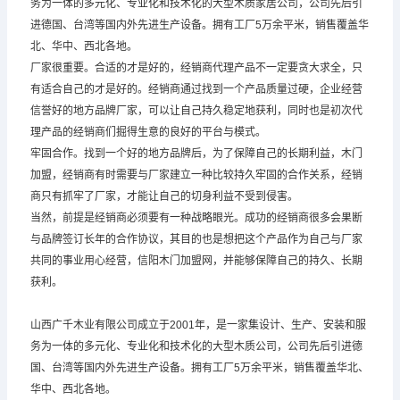
务为一体的多元化、专业化和技术化的大型木质家居公司，公司先后引
进德国、台湾等国内外先进生产设备。拥有工厂5万余平米，销售覆盖华
北、华中、西北各地。
厂家很重要。合适的才是好的，经销商代理产品不一定要贪大求全，只
有适合自己的才是好的。经销商通过找到一个产品质量过硬，企业经营
信誉好的地方品牌厂家，可以让自己持久稳定地获利，同时也是初次代
理产品的经销商们掘得生意的良好的平台与模式。
牢固合作。找到一个好的地方品牌后，为了保障自己的长期利益，木门
加盟，经销商有时需要与厂家建立一种比较持久牢固的合作关系，经销
商只有抓牢了厂家，才能让自己的切身利益不受到侵害。
当然，前提是经销商必须要有一种战略眼光。成功的经销商很多会果断
与品牌签订长年的合作协议，其目的也是想把这个产品作为自己与厂家
共同的事业用心经营，信阳木门加盟网，并能够保障自己的持久、长期
获利。
山西广千木业有限公司成立于2001年，是一家集设计、生产、安装和服
务为一体的多元化、专业化和技术化的大型木质公司，公司先后引进德
国、台湾等国内外先进生产设备。拥有工厂5万余平米，销售覆盖华北、
华中、西北各地。