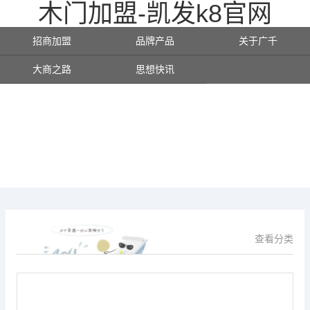
木门加盟-凯发k8官网
招商加盟
品牌产品
关于广千
大商之路
思想快讯
查看分类
供应信息