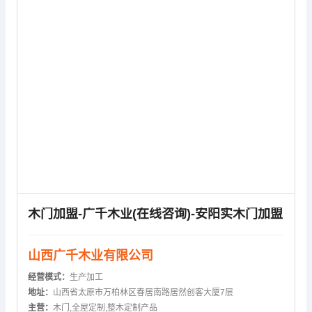
木门加盟-广千木业(在线咨询)-安阳实木门加盟
山西广千木业有限公司
经营模式：
生产加工
地址：
山西省太原市万柏林区春居南路居然创客大厦7层
主营：
木门,全屋定制,整木定制产品