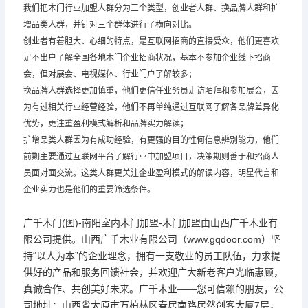
我们把木门行业加盟人群分为三个类型，创业者人群、换品牌人群和扩
增品类人群，并针对三个群体进行了横向对比。
创业者有着胆大、心细的特点，是互联网招商的直接受众，他们更喜欢
足不出户了解全国各地木门企业招商状况，基本不参加企业线下招商
会，但对展会、电视媒体、行业门户了解较多；
换品牌人群选择更加慎重，他们更信任业务员走访陌拜和参加展会，因
为有过相关行业经营经验，他们不再单纯通过互联网了解各品牌差异化
优势，更注重盈利模式解析和品牌实力解读；
扩增品类人群因为有成功经验，有更强的目的性何信息辨别能力，他们
前期主要通过互联网平台了解行业中加盟项目，决策期则善于和招商人
员面对面交流。这类人群更关注企业盈利模式的解读内容，明星代言和
企业实力也是他们的重要筛选条件。
广千木门
(图)-南阳室内木门加盟-木门加盟由山西广千木业有
限公司提供。山西广千木业有限公司（www.gqdoor.com）坚
持“以人为本”的企业理念，拥有一支敬业的员工队伍，力求提
供好的产品和服务回馈社会，并欢迎广大新老客户光临惠顾，
真诚合作、共创美好未来。广千木业——您可信赖的朋友，公
司地址：山西省太原市万柏林区春居南路居然创客大厦7层，