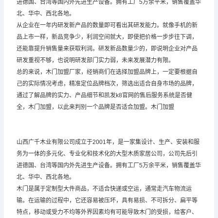
进德国、台湾等国内外先进生产设备。拥有工厂5万余平米，销售覆盖华
北、华中、西北各地。
从企业在一年内研发新产品的数量即可看出其研发能力。就像手机的新
品上市一样，新品竞争少，利润空间就大，即使把价格一步步往下调，
还能靠提升销售量来获取利润。研发新品数量少的，即说明企业对产品
研发重视不够，也说明研发部门实力弱，未来发展潜力有限。
总的来说，木门加盟厂家，经销商们在选择加盟品牌上，一定要根据自
己的实际情况考虑，精准定位品牌档次，筛选出适合自身市场的品牌，
通过了解品牌的实力、产品细节和凯发k8官网的售后服务系统是否健
全，木门加盟，以此来判别一个品牌是否适合加盟。木门加盟
山西广千木业有限公司成立于2001年，是一家集设计、生产、安装和服
务为一体的多元化、专业化和技术化的大型木质家居公司，公司先后引
进德国、台湾等国内外先进生产设备。拥有工厂5万余平米，销售覆盖华
北、华中、西北各地。
木门是属于定制型大件商品，不适合快递或空运，通常走汽车物流运
输。在运输的过程中，它还容易被压坏，具有易损、不可拆分、扁平等
特点，移动或受力不均等外界因素均有可能导致木门的受损，给客户、