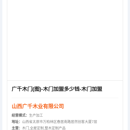
广千木门(图)-木门加盟多少钱-木门加盟
山西广千木业有限公司
经营模式：
生产加工
地址：
山西省太原市万柏林区春居南路居然创客大厦7层
主营：
木门,全屋定制,整木定制产品