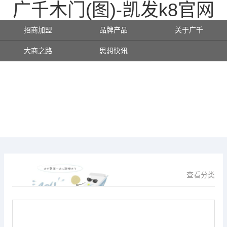
广千木门(图)-凯发k8官网
招商加盟
品牌产品
关于广千
大商之路
思想快讯
查看分类
供应信息