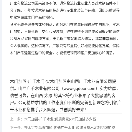
厂家和物流公司带来诸多不便。通常物流行业从业人员对木制品并不十
分了解，不能按照木制品的特点进行专业化装卸与运输，因此运输过程
中常常造成木门产品的损坏。
其实无论是消费者或经销商，面对木门在物流运输过程中的损坏，实木
门加盟，不仅延误了交付和安装期，往往也得不到物流公司很好的赔偿
和凯发k8官网的解决方案，无论返厂或就地请人修复，都是非常麻烦，
令人懊恼的。这种情况下，厂家只有尽量提供好地物流优化方案，保障
木门产品运输过程中的安全，才能使经销商和客户更加放心和满意。
木门加盟-
广千木门
-实木门加盟由山西广千木业有限公司提
供。山西广千木业有限公司（www.gqdoor.com）实力雄厚，
信誉可靠，在山西 太原 的其它等行业积累了大批忠诚的客
户。公司精益求精的工作态度和不断的完善创新理念将引领广
千木业和您携手步入辉煌，共创美好未来！
上一条：
木门加盟-广千木业(优质商家)-木门加盟多少钱
下一条：
整木定制品牌加盟-优选广千木业-芮城县整木定制品牌加盟