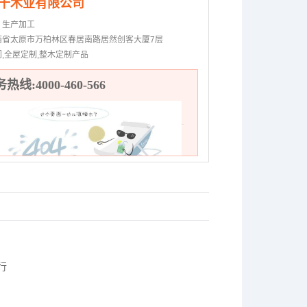
千木业有限公司
：
生产加工
西省太原市万柏林区春居南路居然创客大厦7层
门,全屋定制,整木定制产品
热线:4000-460-566
行