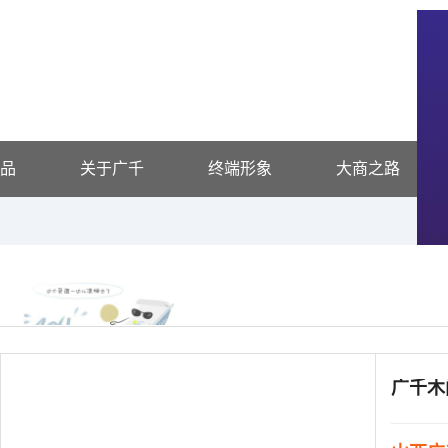
品
关于广千
终端形象
大商之路
广千木
供应信息