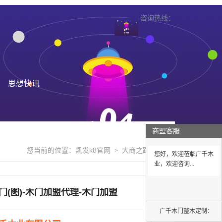
咨询热线：
思想快讯
商盟客服
您当前的位置：
凯发k8官网
大商之路
>
>
您好，欢迎莅临广千木
业，欢迎咨询...
门(图)-木门加盟代理-木门加盟
广千木门整木定制：