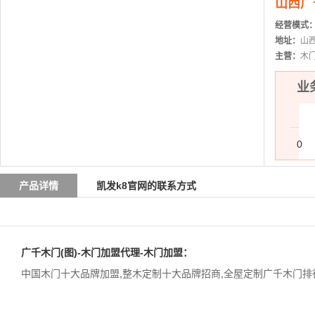
山西广
经营模式
地址：
山
主营：
木
业务
0
产品详情
凯发k8官网的联系方式
广千木门
(图)-木门加盟代理-木门加盟：
中国木门十大品牌加盟
,
整木定制十大品牌招商
,
全屋定制广千木门排