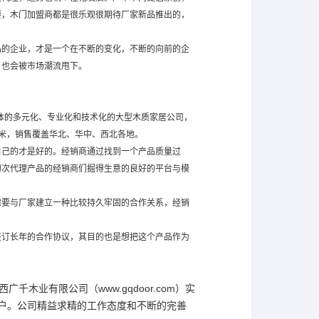
要，木门加盟商都是很乐观很期待厂家新品推出的，
品的企业，才是一个在不断的变化，不断的向前的企
，也会被市场潮流甩下。
一体的多元化、专业化和技术化的大型木质家居公司，
米，销售覆盖华北、华中、西北各地。
自己的才是好的。经销商通过找到一个产品质量过
初次代理产品的经销商们掘得生意的良好的平台与模
需要与厂家建立一种比较持久牢固的合作关系，经销
签订长年的合作协议，其目的也是想把这个产品作为
木业有限公司（www.gqdoor.com）实
客户。公司精益求精的工作态度和不断的完善