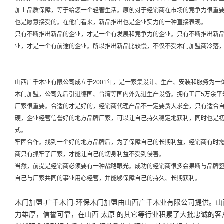
加上品质保障，等于给您一个轻奢生活。原创对于经销商在市场的竞争力很重
也是愿意接受的。在他们看来，新品推出也是企业实力的一种直接表现。
只有不断推出新品的企业，才是一个有发展和竞争力的企业。只有不断推出新
业，才是一个有前途的企业。所以推出新品比较慢，不仅不受木门加盟商冷落
山西广千木业有限公司成立于2001年，是一家集设计、生产、安装和服务为
木门加盟，公司先后引进德国、台湾等国内外先进生产设备。拥有工厂5万余平
厂家很重要。合适的才是好的，经销商代理产品不一定要贪大求全，只有适合
硬，企业经营信誉好的地方品牌厂家，可以让自己持久稳定地获利，同时也是
式。
牢固合作。找到一个好的地方品牌后，为了保障自己的长期利益，经销商有时
商只有抓牢了厂家，才能让自己的切身利益不受到侵害。
当然，前提是经销商必须要有一种战略眼光。成功的经销商很多会果断与品牌
自己与厂家共同的事业用心经营，并能够保障自己的持久、长期获利。
木门加盟-广千木门-环保木门加盟由山西广千木业有限公司提供。山西广千
力雄厚，信誉可靠，在山西 太原 的其它等行业积累了大批忠诚的