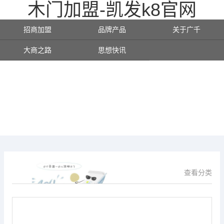
木门加盟-凯发k8官网
招商加盟
品牌产品
关于广千
大商之路
思想快讯
查看分类
供应信息