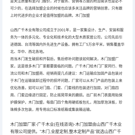
是关注质量和室内门报价，对于服务、营销等方面的附加需求也是必不
可少的，在选择加盟企业的时候也应该多关注品牌的营销创意，只有跟
上时代进步的企业才是值得加盟的品牌。木门加盟
山西广千木业有限公司成立于2001年，是一家集设计、生产、安装和服
务为一体的多元化、专业化和技术化的大型木质家居公司，公司先后引
进德国、台湾等国内外先进生产设备。拥有工厂5万余平米，销售覆盖华
北、华中、西北各地。
而当木门发生破损和开裂后，售后修补问题该如何解决，木门加盟厂
家，这是很多木门厂家都要面临的问题。
广千木门
给木门厂家同行、物
流公司和木门加盟商、经销商提几点建议：木门运输应加固产品包装对
于木门在运输装卸过程中的损坏问题，厂家可以从木门产品的包装上来
优化改善，如可以对门扇、门套、门套线的包装进行加固，对门扇四
周、门套边缘进行固定，防止摇晃带来的磨损。出厂前木门表面用贴保
护膜保护，木门加盟，每扇门四个角用硬纸板包扎，用加厚泡沫板，珍
珠棉多次包装，用专用出口标准纸箱或集装箱运输。
木门加盟厂家-广千木业(在线咨询)-木门加盟由山西广千木业
有限公司提供。“木门,全屋定制,整木定制产品”就选山西广千