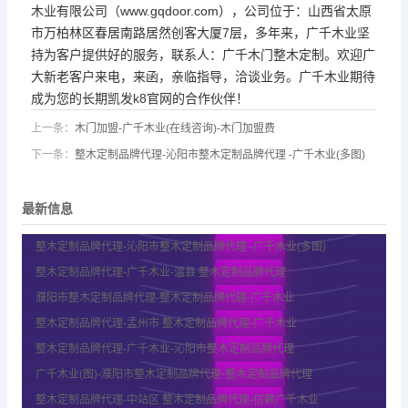
木业有限公司（www.gqdoor.com），公司位于：山西省太原
市万柏林区春居南路居然创客大厦7层，多年来，广千木业坚
持为客户提供好的服务，联系人：广千木门整木定制。欢迎广
大新老客户来电，来函，亲临指导，洽谈业务。广千木业期待
成为您的长期凯发k8官网的合作伙伴！
上一条：
木门加盟-广千木业(在线咨询)-木门加盟费
下一条：
整木定制品牌代理-沁阳市整木定制品牌代理 -广千木业(多图)
最新信息
整木定制品牌代理-沁阳市整木定制品牌代理 -广千木业(多图)
整木定制品牌代理-广千木业-温县 整木定制品牌代理
濮阳市整木定制品牌代理-整木定制品牌代理-广千木业
整木定制品牌代理-孟州市 整木定制品牌代理-广千木业
整木定制品牌代理-广千木业-沁阳市整木定制品牌代理
广千木业(图)-濮阳市整木定制品牌代理-整木定制品牌代理
整木定制品牌代理-中站区 整木定制品牌代理-信赖广千木业