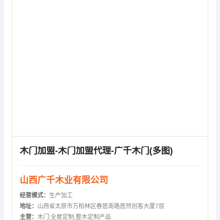
木门加盟-木门加盟代理-广千木门(多图)
山西广千木业有限公司
经营模式：
生产加工
地址：
山西省太原市万柏林区春居南路居然创客大厦7层
主营：
木门,全屋定制,整木定制产品