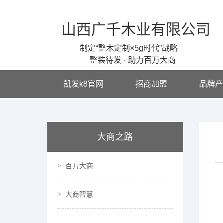
山西广千木业有限公司
制定“整木定制×5g时代”战略
整装待发 · 助力百万大商
凯发k8官网
招商加盟
品牌产
大商之路
百万大商
大商智慧