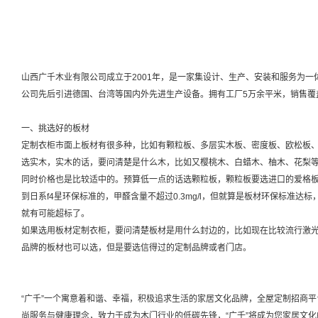
山西广千木业有限公司成立于2001年，是一家集设计、生产、安装和服务为
公司先后引进德国、台湾等国内外先进生产设备。拥有工厂5万余平米，销售覆
一、挑选好的板材
定制衣柜市面上板材有很多种，比如有颗粒板、多层实木板、密度板、欧松板
选实木，实木的话，要问清楚是什么木，比如又樱桃木、白蜡木、柚木、花梨
同时价格也是比较适中的。预算低一点的话选颗粒板，颗粒板要选进口的爱格
到日系f4星环保标准的，甲醛含量不超过0.3mg/l，但就算是板材环保标准
就有可能超标了。
如果选用板材定制衣柜，要问清楚板材是用什么封边的，比如现在比较流行激
品牌的板材也可以选，但是要选信得过的定制品牌或者门店。
“广千”一个寓意着和谐、幸福，积极追求生活的家居文化品牌，全屋定制招商
尚服务与健康理念，致力于成为木门行业的低碳先锋，“广千”将成为您家居文化