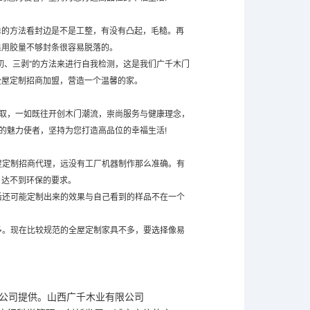
单的方法看封边是不是工整，有没有凸起，毛糙。再
果用胶量不够封条很容易脱落的。
切、三剥”的方法来进行自我检测，这是我们
广千木门
全屋定制招商加盟，营造一个温馨的家。
进取，一如既往开创木门潮流，崇尚服务与健康理念，
的魅力使者，坚持为您打造高品位的幸福生活!
屋定制招商代理，远没有工厂机器制作那么准确。有
，达不到环保的要求。
后还可能定制出来的效果与自己看到的样品不在一个
多。现在比较规范的全屋定制家具不多，要选择像易
限公司提供。山西广千木业有限公司