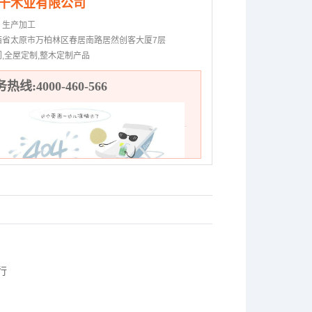
千木业有限公司
：
生产加工
西省太原市万柏林区春居南路居然创客大厦7层
门,全屋定制,整木定制产品
热线:4000-460-566
行