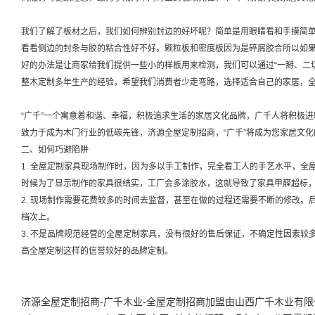
我们了解了板材之后，我们如何辨别封边的好坏呢？简单是用眼睛看和手摸简
看看侧边的封条与胶的粘合性好不好。颗粒板和密度板因为是碎屑胶合所以如
好的办法是让商家给我们提供一些小的样板用来检测，我们可以通过“一掰、二
整木定制多年生产的经验，希望我们消费者少走弯路，选择适合自己的家居，
“广千”一个寓意着和谐、幸福，积极追求生活的家居文化品牌，广千人将积极
致力于成为木门行业的低碳先锋，济源全屋定制招商，“广千”将成为您家居文化
二、如何巧避陷阱
1. 全屋定制家具现场制作时，因为多以手工制作，完全看工人的手艺水平，全
时候为了显示制作的家具很结实，工厂会多涂胶水，这就导致了家具甲醛超标
2. 现场制作需要花费较多的时间去监督，甚至在做的过程还需要不断的修改。
档次上。
3. 不是品牌规范经营的全屋定制家具，没有很好的售后保证，不确定性因素较
高全屋定制这样的信誉较好的品牌定制。
济源全屋定制招商-广千木业-全屋定制招商加盟由山西广千木业有