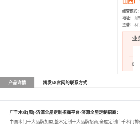
山西广
经营模式
地址：
山
主营：
木
业务
0
产品详情
凯发k8官网的联系方式
广千木业(图)-济源全屋定制招商平台-济源全屋定制招商：
中国木门十大品牌加盟
,
整木定制十大品牌招商
,
全屋定制广千木门排