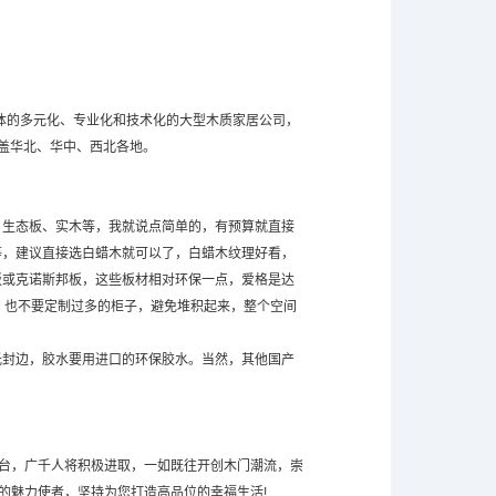
一体的多元化、专业化和技术化的大型木质家居公司，
盖华北、华中、西北各地。
、生态板、实木等，我就说点简单的，有预算就直接
等，建议直接选白蜡木就可以了，白蜡木纹理好看，
板或克诺斯邦板，这些板材相对环保一点，爱格是达
达标，也不要定制过多的柜子，避免堆积起来，整个空间
光封边，胶水要用进口的环保胶水。当然，其他国产
平台，广千人将积极进取，一如既往开创木门潮流，崇
的魅力使者，坚持为您打造高品位的幸福生活!