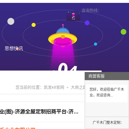
咨询热线：
思想快讯
商盟客服
您当前的位置：
凯发k8官网
大商之路
>
>
您好，欢迎莅临广千木
业，欢迎咨询...
广千木业(图)-济源全屋定制招商平台-济源全屋定制招商
广千木门整木定制：